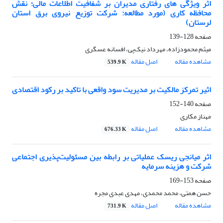
اثر ویژگی های رفتاری مدیران بر شفافیت اطلاعات مالی؛ نقش
محافظه کاری (مورد مطالعه: شرکت توزیع نیروی برق استان
لرستان)
صفحه
128-139
میثم محمودزاده، مهرداد نیک‌پی، افسانه عسگری
مشاهده مقاله
اصل مقاله
539.9 K
اثیر تمرکز مالکیت بر مدیریت سود واقعی با تاکید بر رکود اقتصادی
صفحه
140-152
مهناز مکاری
مشاهده مقاله
اصل مقاله
676.33 K
اثر میانجی ریسک عملیاتی بر رابطه بین مسئولیت‌پذیری اجتماعی
شرکت و هزینه سرمایه
صفحه
153-169
حسن همتی، محمد محمدی، مهدی عبدی مجره
مشاهده مقاله
اصل مقاله
731.9 K