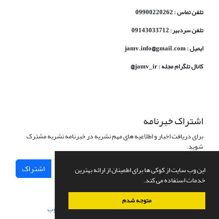
تلفن تماس : 09900220262
تلفن سردبیر: 09143033712
ایمیل : jamv.info@gmail.com
کانال تلگرام مجله : jamv_ir@
اشتراک خبرنامه
برای دریافت اخبار و اطلاعیه های مهم نشریه در خبرنامه نشریه مشترک
شوید.
اشتراک
این وب سایت از کوکی ها برای اطمینان از ارائه بهترین
خدمات استفاده می کند.
متوجه شدم
سامانه مدیریت نشریات علمی.
طراحی و پیاده سازی از
سیناوب