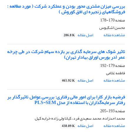
بررسی میزان مشتری محور بودن و عملکرد شرکت ( مورد مطالعه :
فروشگاههای زنجیره ای افق کوروش )
صفحه
170-178
محسن اشکبوس
مشاهده مقاله
اصل مقاله
286.8 K
تاثیر شوک های سرمایه گذاری بر بازده سهام شرکت در طی چرخه
عمر (در بورس اوراق بهادار تهران)
صفحه
179-192
فاطمه غلامی
مشاهده مقاله
اصل مقاله
465.92 K
فرضیه بازار کارا برای امور مالی رفتاری: بررسی عوامل تاثیرگذار بر
رفتار سرمایه‌گذاران با استفاده از مدل PLS-SEM
صفحه
193-205
محمد احدزاده، محمد سعیدی فرد، کیانا ولی زاده خرابه کهل
مشاهده مقاله
اصل مقاله
438.09 K