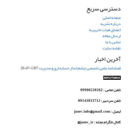
دسترسی سریع
صفحه اصلی
درباره نشریه
اعضای هیات تحریریه
ارسال مقاله
تماس با ما
نقشه سایت
آخرین اخبار
فصلنامه علمی تخصصی چشم انداز حسابداری و مدیریت
1397-07-20
تلفن تماس : 09900220262
تلفن سردبیر: 09143033712
ایمیل : jamv.info@gmail.com
کانال تلگرام مجله : jamv_ir@