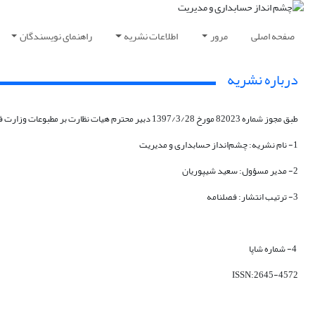
صفحه اصلی
مرور
اطلاعات نشریه
راهنمای نویسندگان
درباره نشریه
طبق مجوز شماره 82023 مورخ 1397/3/28 دبیر محترم هیات نظارت بر مطبوعات وزارت فرهنگ و ارشاد اسلامی، انتشار نشریه‌ی «چشم‌انداز حسابداری و مدیریت» با مشخصات زیر به تصویب هیات نظارت بر مطبوعات رسیده است:
1- نام نشریه: چشم‌انداز حسابداری و مدیریت
2- مدیر مسؤول: سعید شیپوریان
3- ترتیب انتشار: فصلنامه
4- شماره شاپا
ISSN:2645-4572