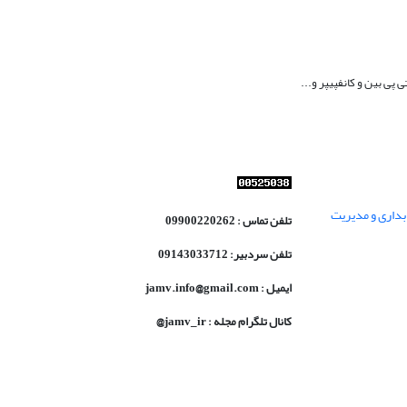
 پی بین و کانفپیپر و...
داری و مدیریت
تلفن تماس : 09900220262
تلفن سردبیر: 09143033712
ایمیل : jamv.info@gmail.com
کانال تلگرام مجله : jamv_ir@