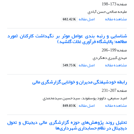
صفحه
173-198
ملیحه صالحی حسن آبادی
مشاهده مقاله
اصل مقاله
602.42 K
شناسایی و رتبه بندی عوامل موثر بر نگهداشت کارکنان (مورد
مطالعه: پالایشگاه فرآوری غلات گلشهد)
صفحه
199-206
مهدی کبیری دهکردی
مشاهده مقاله
اصل مقاله
549.75 K
رابطه خودشیفتگی مدیران و خوانایی گزارشگری مالی
صفحه
207-231
امید سمیعی، داوود یوسفوند، سیدحسین سیدمحمدی
مشاهده مقاله
اصل مقاله
849.03 K
تحلیل روند پژوهش‌های حوزه گزارشگری مالی دیجیتال و تحول
دیجیتال در نظام حسابداری شهرداری‌ها