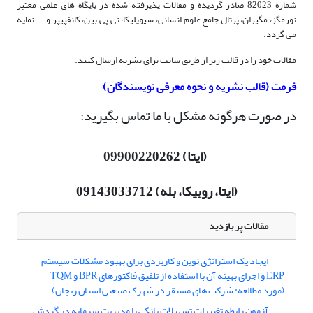
شماره 82023 صادر گردیده و مقالات پذیرفته شده در پایگاه های علمی معتبر
نورمگز، مگیران، پرتال جامع علوم انسانی، سیویلیکا، تی پی بین، کانفپیپر و ... نمایه
می گردد.
مقالات خود را در قالب زیر از طریق سایت برای نشریه ارسال کنید.
فرمت (قالب نشریه و نحوه معرفی نویسندگان)
در صورت هرگونه مشکل با ما تماس بگیرید:
(ایتا) 09900220262
(ایتا، روبیکا، بله) 09143033712
مقالات پر بازدید
ایجاد یک استراتژی نوین و کاربردی برای بهبود مشکلات سیستم
ERP و اجرای بهینه آن با استفاده از تلفیق فاکتورهای BPR و TQM
(مورد مطالعه: شرکت های مستقر در شهرک صنعتی استان زنجان)
آزمون رابطه تغییرات تسهیلات بانکی با مدیریت سرمایه در گردش