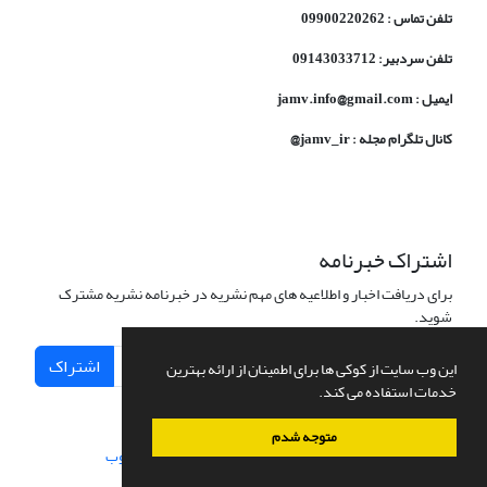
تلفن تماس : 09900220262
تلفن سردبیر: 09143033712
ایمیل : jamv.info@gmail.com
کانال تلگرام مجله : jamv_ir@
اشتراک خبرنامه
برای دریافت اخبار و اطلاعیه های مهم نشریه در خبرنامه نشریه مشترک
شوید.
اشتراک
این وب سایت از کوکی ها برای اطمینان از ارائه بهترین
خدمات استفاده می کند.
متوجه شدم
سامانه مدیریت نشریات علمی.
طراحی و پیاده سازی از
سیناوب