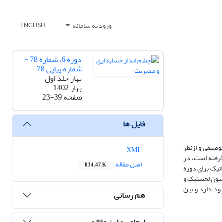
ورود به سامانه
ENGLISH
دوره 6، شماره 78 -
شماره پیاپی 78
بهار جلد اول
بهار 1402
صفحه
23-39
فایل ها
وصیفی و ازنظر
XML
گرفته است، در
اصل مقاله
834.47 K
‌گیری به روش حذف سیستماتیک برای دوره
 رگرسیون لجستیک و
ود دارد و بین
هم رسانی
ارجاع به این مقاله