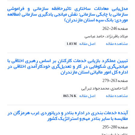
مدل‌یابی معادلات ساختاری تاثیرحافظه سازمانی و فراموشی
سازمانی با چابکی سازمانی: نقش میانجی یادگیری سازمانی (مطالعه
موردی: بانک سپه استان مازندران)
صفحه
246-262
میلاد باقرنژاد، حامد عباسی
مشاهده مقاله
اصل مقاله
1.03 M
تبیین عملکرد بازیابی خدمات کارکنان بر اساس رهبری اخلاقی با
میانجی‌گری شکوفایی در کار و تعدیل‌گری خودکارآمدی اخلاقی در
اداره کل امور مالیاتی استان مازندران
صفحه
263-279
آتنا حامدی، محمدجواد تبرآیی
مشاهده مقاله
اصل مقاله
865.76 K
آینده خدمات بندری در اداره بنادر و دریانوردی غرب هرمزگان در
مقایسه با سایر بنادر مهم و استراتژیک کشور
صفحه
280-295
غلامرضا رفسنجانی