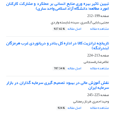
تبیین تاثیر بهره وری منابع انسانی بر عملکرد و مشارکت کارکنان
(مورد مطالعه: دانشگاه آزاد اسلامی واحد ساری)
صفحه
199-212
مجتبی بابایی آبکسری، سیده شایسته واردی
مشاهده مقاله
اصل مقاله
927.62 K
تاریخچه ترانزیت کالا در اداره کل بنادر و دریانوردی غرب هرمزگان
(بندرلنگه)
صفحه
213-224
غلامرضا رفسنجانی
مشاهده مقاله
اصل مقاله
787.54 K
نقش آموزش مالی در بهبود تصمیم گیری سرمایه گذاران در بازار
سرمایه ایران
صفحه
225-245
وحید احمری، فرناز رمضانی
مشاهده مقاله
اصل مقاله
924 K