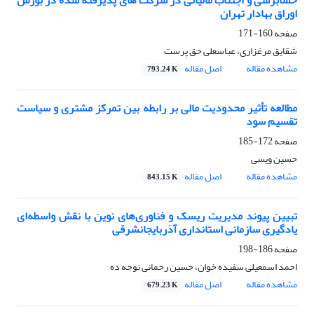
حسابرسی و اجتناب مالیاتی در شرکت های پذیرفته شده در بورس
اوراق بهادار تهران
صفحه
160-171
شقایق مرغزاری، عباسعلی حق پرست
مشاهده مقاله
اصل مقاله
793.24 K
مطالعه تأثیر محدودیت مالی بر رابطه بین تمرکز مشتری و سیاست
تقسیم سود
صفحه
172-185
حسین ویسی
مشاهده مقاله
اصل مقاله
843.15 K
تبیین پیوند مدیریت ریسک و فناوری‌های نوین با نقش واسطه‌ای
یادگیری سازمانی استانداری آذربایجانشرقی
صفحه
186-198
احمد اسمعیلی سفیده خوان، حسین رحمانی نوجه ده
مشاهده مقاله
اصل مقاله
679.23 K