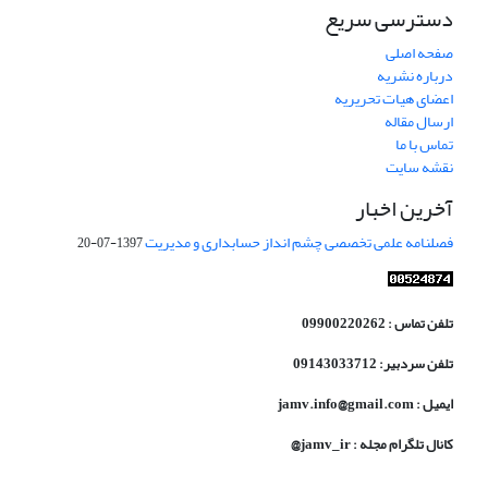
دسترسی سریع
صفحه اصلی
درباره نشریه
اعضای هیات تحریریه
ارسال مقاله
تماس با ما
نقشه سایت
آخرین اخبار
فصلنامه علمی تخصصی چشم انداز حسابداری و مدیریت
1397-07-20
تلفن تماس : 09900220262
تلفن سردبیر: 09143033712
ایمیل : jamv.info@gmail.com
کانال تلگرام مجله : jamv_ir@