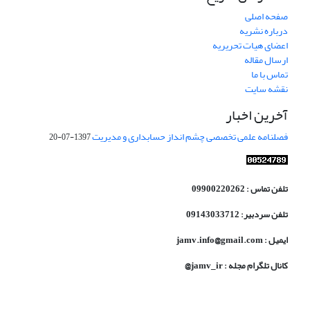
صفحه اصلی
درباره نشریه
اعضای هیات تحریریه
ارسال مقاله
تماس با ما
نقشه سایت
آخرین اخبار
فصلنامه علمی تخصصی چشم انداز حسابداری و مدیریت
1397-07-20
تلفن تماس : 09900220262
تلفن سردبیر: 09143033712
ایمیل : jamv.info@gmail.com
کانال تلگرام مجله : jamv_ir@