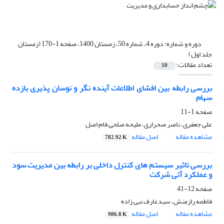
دوره و شماره:
دوره 4، شماره 50، زمستان 1400، صفحه 1-170 (زمستان
جلد اول)
تعداد مقالات:
10
بررسی رابطه بین افشای اطلاعات آینده نگر و نوسان پذیری بازده
سهام
صفحه
1-11
علی جعفری، ناصر صحراری، ملیحه صلحی فام اصل
مشاهده مقاله
اصل مقاله
782.92 K
بررسی تاثیر سیستم های کنترل داخلی بر رابطه بین مدیریت سود
و عملکرد آتی شرکت
صفحه
12-41
فاطمه رازمنش، سیدعارف نبی زاده
مشاهده مقاله
اصل مقاله
986.8 K