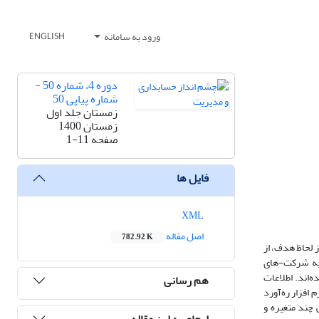
ورود به سامانه
ENGLISH
دوره 4، شماره 50 -
شماره پیاپی 50
زمستان جلد اول
زمستان 1400
صفحه
1-11
فایل ها
XML
اصل مقاله
782.92 K
 لحاظ هدف، از
لیه شرکت-های
 حذف سیستماتیک انتخاب شده‌اند. اطلاعات
هم رسانی
 افزار ره‌آورد
چند متغیره و
ارجاع به این مقاله