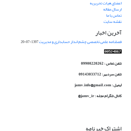
اعضای هیات تحریریه
ارسال مقاله
تماس با ما
نقشه سایت
آخرین اخبار
فصلنامه علمی تخصصی چشم انداز حسابداری و مدیریت
1397-07-20
تلفن تماس : 09900220262
تلفن سردبیر: 09143033712
ایمیل : jamv.info@gmail.com
کانال تلگرام مجله : jamv_ir@
اشتراک خبرنامه