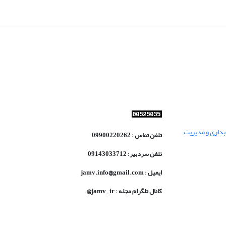
داری و مدیریت
تلفن تماس : 09900220262
تلفن سردبیر: 09143033712
ایمیل : jamv.info@gmail.com
کانال تلگرام مجله : jamv_ir@