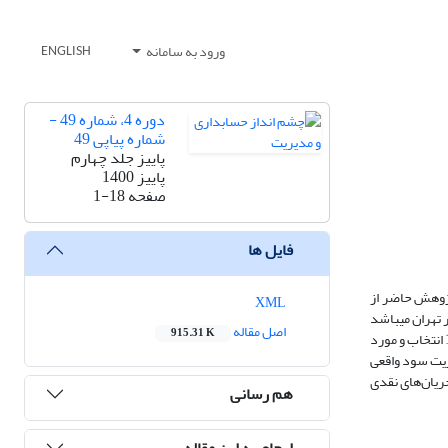
ورود به سامانه
ENGLISH
دوره 4، شماره 49 -
شماره پیاپی 49
پاییز جلد چهارم
پاییز 1400
صفحه
1-18
فایل ها
پژوهش حاضر از
XML
 تهران میباشد
اصل مقاله
915.31 K
و با استفاده از روش نمونه گیری حذف سیستماتیک، در همین راستا نمونه‌ای مشتمل بر 129 شرکت پذیرفته شده در بورس اوراق بهادار تهران طی بازه زمانی 1396ـ1391 انتخاب و مورد
ی‌دهد که مدیریت سود واقعی
ریان‌های نقدی
هم رسانی
ارجاع به این مقاله