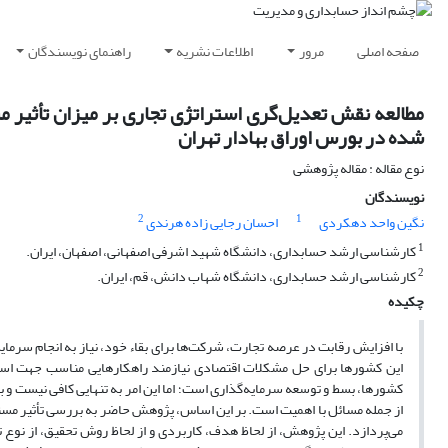
صفحه اصلی
مرور
اطلاعات نشریه
راهنمای نویسندگان
مطالعه نقش تعدیل‌گری استراتژی تجاری بر میزان تأثیر 
شده در بورس اوراق بهادار تهران
نوع مقاله : مقاله پژوهشی
نویسندگان
2
1
نگین واحد دهکردی
احسان رجایی زاده هرندی
1
کارشناسی ارشد حسابداری، دانشگاه شهید اشرفی اصفهانی، اصفهان، ایران.
2
کارشناسی ارشد حسابداری، دانشگاه شهاب دانش، قم، ایران.
چکیده
با افزایش رقابت در عرصه تجارت، شرکت‌ها برای بقاء خود، نیاز به انجام سرمای
این کشورها برای حل مشکلات اقتصادی نیازمند راهکارهایی مناسب جهت استفا
کشورها، بسط و توسعه سرمایه‌گذاری است؛ اما این امر به تنهایی کافی نیست و ب
از جمله مسائل با اهمیت است. بر این اساس، پژوهش حاضر به بررسی تأثیر مسئ
می‌پردازد. این پژوهش، از لحاظ هدف، کاربردی و از لحاظ روش تحقیق، از نو