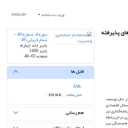
ورود به سامانه
ENGLISH
های پذیرفته
دوره 4، شماره 49 -
شماره پیاپی 49
پاییز جلد چهارم
پاییز 1400
صفحه
46-65
فایل ها
XML
اصل مقاله
878.36 K
در حال توسعه،
مسائل اقتصادی
مایه‌گذاری نیز
هم رسانی
 در این رابطه
و همبستگی بین
ارجاع به این مقاله