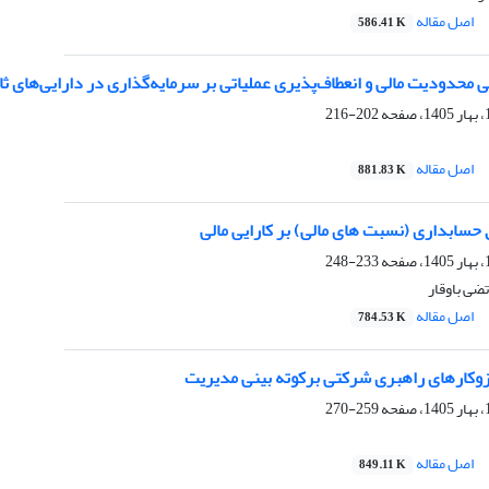
اصل مقاله
586.41 K
ملی محدودیت مالی و انعطاف‌پذیری عملیاتی بر سرمایه‌گذاری در دارایی‌های ث
202-216
اصل مقاله
881.83 K
حسابداری (نسبت های مالی) بر کارایی مالی
233-248
ضی باوقار
اصل مقاله
784.53 K
زوکارهای راهبری شرکتی برکوته بینی مدیریت
259-270
اصل مقاله
849.11 K