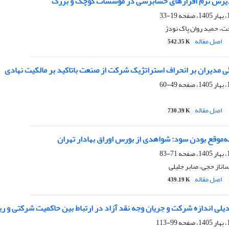
ذیرش نرم افزارهای حسابرسی در موسسات کوچک و بزرگ
19-33
 حمید روان پاک نودژ
اصل مقاله
542.35 K
ی مدیران بر انحراف استراتژیک شرکت از صنعت باتاکید بر مالکیت نهادی
49-60
اصل مقاله
730.39 K
ه‌موقع بودن سود: شواهدی از بورس اوراق بهادار تهران
71-83
اناز حجی، صابر جلیلی
اصل مقاله
439.19 K
لی اندازه شرکت و جریان وجه نقد آزاد در ارتباط بین حاکمیت شرکتی و ر
99-113