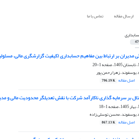
ارسال مقاله
تماس با ما
ابداری
47
ی مدیران بر ارتباط بین مفاهیم حسابداری (کیفیت گزارشگری مالی، مسئولی
1-20
 یوسفوند، زهرا رحمن پور
اصل مقاله
796.19 K
یتال بر سرمایه گذاری ناکارآمد شرکت با نقش تعدیلگر محدودیت مالی و مد
1-18
د یوسفوند، محسن توسلی زاده
اصل مقاله
867.13 K