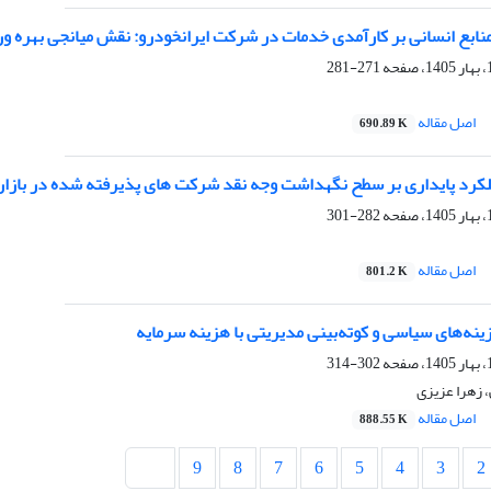
نابع انسانی بر کارآمدی خدمات در شرکت ایرانخودرو: نقش میانجی بهره ور
271-281
اصل مقاله
690.89 K
لکرد پایداری بر سطح نگهداشت وجه نقد شرکت های پذیرفته شده در بازار 
282-301
اصل مقاله
801.2 K
نه‌های سیاسی و کوته‌بینی مدیریتی با هزینه سرمایه
302-314
 زهرا عزیزی
اصل مقاله
888.55 K
9
8
7
6
5
4
3
2