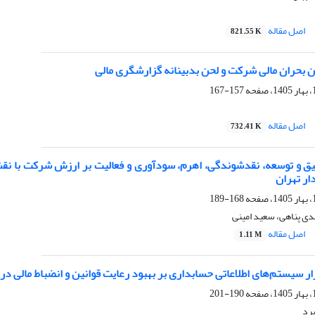
اصل مقاله
821.55 K
ن بحران مالی شرکت و لحن بدبینانه گزارشگری مالی
157-167
اصل مقاله
732.41 K
قیق و توسعه، نقدشوندگی، اهرم، سودآوری و فعالیت بر ارزش شرکت با ن
ار تهران
168-189
دی پناهی، سعید امینی
اصل مقاله
1.11 M
ار سیستم‌های اطلاعاتی حسابداری بر بهبود رعایت قوانین و انضباط مالی در
190-201
رد