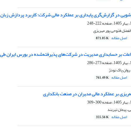
یی در گزارش‌گری پایداری بر عملکرد مالی شرکت: کاربرد پردازش زبان طبیعی
222-248
الفضل فتوحی پور مهریزی
اصل مقاله
871.05 K
عات بر حسابداری مدیریت در شرکت‌های پذیرفته‌شده در بورس ایران طی 10 سال گذشته
273-286
روان پاک نودژ
اصل مقاله
761.49 K
جه‌ریزی بر عملکرد مالی مدیران در صنعت بانکداری
300-309
 پیمان تیربند
اصل مقاله
355.56 K