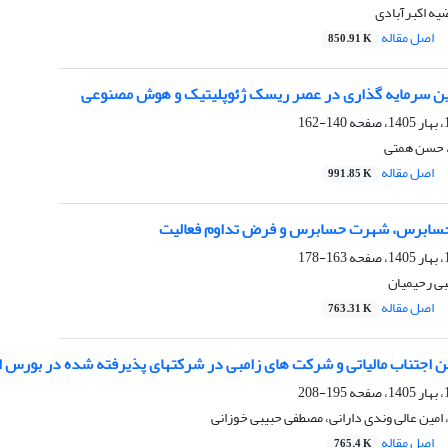
ضیه اکبرآبادی
اصل مقاله
850.91 K
وین سرمایه گذاری در عصر ریسک ژئوپلیتیک و هوش مصنوعی
140-162
 حسن همتی
اصل مقاله
991.85 K
سابرس، شهرت حسابرس و فرض تداوم فعالیت
163-178
ی رحیمیان
اصل مقاله
763.31 K
ن اجتناب مالیاتی و شرکت های زامبی در شرکتهای پذیرفته شده در بورس او
195-208
امین عالی وندی دارانی، مصطفی حبیبی خوزانی
اصل مقاله
765.4 K