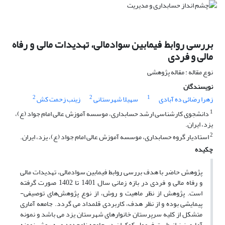
بررسی روابط فیمابین سوادمالی، تهدیدات مالی و رفاه
مالی و فردی
نوع مقاله : مقاله پژوهشی
نویسندگان
2
2
1
زهرا رضائی ده آبادی
سهیلا شهرستانی
زینب زحمت کش
1
دانشجوی کارشناسی ارشد حسابداری، موسسه آموزش عالی امام جواد (ع)،
یزد، ایران.
2
استادیار گروه حسابداری، موسسه آموزش عالی امام جواد (ع)، یزد، ایران.
چکیده
پژوهش حاضر با هدف بررسی روابط فیمابین سوادمالی، تهدیدات مالی
و رفاه مالی و فردی در بازه زمانی سال 1401 تا 1402 صورت گرفته
است. پژوهش از نظر ماهیت و روش، از نوع پژوهش‌های توصیفی-
پیمایشی بوده و از نظر هدف، کاربردی قلمداد می گردد. جامعه آماری
متشکل از کلیه سرپرستان خانوارهای شهرستان یزد می باشد و نمونه
آماری نیز از طریق فرمول کوکران در جامعه نامحدود و به روش نمونه