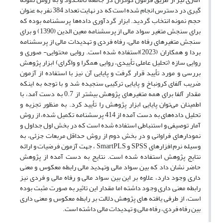
گیری در دسترس انجام شده است که در نهایت تعداد 384 نفر به عنوان
حجم نمونه انتخاب گردید. ابزار گردآوری داده‌ها پرسشنامه بوده که
برای سنجش متغیر سواد مالی از پرسشنامه معین الدین (1390) و برای
سنجش متغیرهای رفاه مالی، رفاه فردی و تهدیدات مالی از پرسشنامه
بردا و همکاران (2023)استفاده شده است. روایی محتوایی- صوری و
روایی سازه (تحلیل عاملی تأییدی، روایی همگرا و واگرای) ابزار پژوهش
بررسی و مورد تأیید قرار گرفت و پایایی آن نیز با استفاده از آزمون
ضریب آلفای کرونباخ و پایایی ترکیبی سنجیده شد و با توجه به اینکه
مقدار آلفا برای همه متغیر‌های پژوهش بیشتر از 0.7 به دست آمد، با
اطمینان می‌توان پایایی ابزار پژوهش را تأیید کرد. به منظور تجزیه و
تحلیل داده‌های به دست آمده از 414 پرسشنامه تکمیل شده، از روش
آمار توصیفی و استنباطی استفاده شده است که در بخش اول جداول و
نمودارهای فراوانی و در بخش دوم از روش حداقل مربعات جزئی، به
وسیله نرم افزارهای SPSS و SmartPLS ، جهت آزمون فرضیات و ارائه
نتایج پژوهش استفاده شده است. نتایج به دست آمده از پژوهش
حاضر نشان داد که بین سواد مالی وتهدید مالی رابطه معکوس و معنی
داری وجود دارد، علاوه بر این بین سواد مالی و رفاه مالی و فردی نیز
رابطه معنی داری وجود داشته اما مقدار این تاثیر به صورت مثبت بوده
است، از طرفی یافته های پژوهش دلالت بر رابطه معکوس و معنی داری
بین رفاه فردی، رفاه مالی و تهدیدات مالی داشته است.