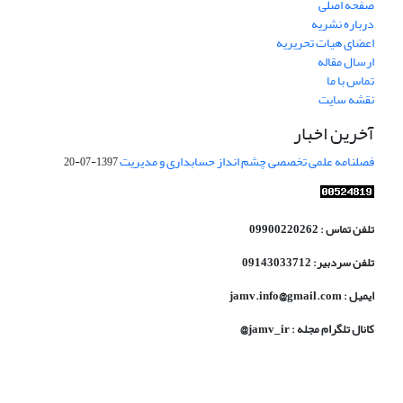
صفحه اصلی
درباره نشریه
اعضای هیات تحریریه
ارسال مقاله
تماس با ما
نقشه سایت
آخرین اخبار
فصلنامه علمی تخصصی چشم انداز حسابداری و مدیریت
1397-07-20
تلفن تماس : 09900220262
تلفن سردبیر: 09143033712
ایمیل : jamv.info@gmail.com
کانال تلگرام مجله : jamv_ir@