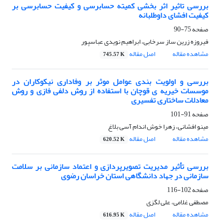
بررسی تاثیر اثر بخشی کمیته حسابرسی و کیفیت حسابرسی بر
کیفیت افشای داوطلبانه
صفحه
75-90
فیروزه زرین ساز سرخابی، ابراهیم نویدی عباسپور
مشاهده مقاله
اصل مقاله
745.57 K
بررسی و اولویت بندی عوامل موثر بر وفاداری نیکوکاران در
موسسات خیریه ی قوچان با استفاده از روش دلفی فازی و روش
معادلات ساختاری تفسیری
صفحه
91-101
مینو افشانی، زهرا خوش اندام آسی بلاغ
مشاهده مقاله
اصل مقاله
620.52 K
بررسی تأثیر مدیریت تصویرپردازی و اعتماد سازمانی بر سلامت
سازمانی در جهاد دانشگاهی استان خراسان رضوی
صفحه
102-116
مصطفی غلامی، علی لگزی
مشاهده مقاله
اصل مقاله
616.95 K