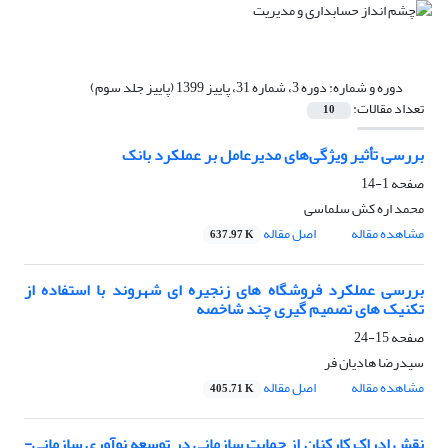
دوره و شماره:
دوره 3، شماره 31، پاییز 1399 (پاییز جلد سوم)
تعداد مقالات:
10
بررسی تأثیر ویژگی‌های مدیرعامل بر عملکرد بانک
صفحه
1-14
محمد اره کش سلماسی
مشاهده مقاله
اصل مقاله
637.97 K
بررسی عملکرد فروشگاه های زنجیره ای شهروند با استفاده از
تکنیک های تصمیم گیری چند شاخصه
صفحه
15-24
سیدرضا هادیان فر
مشاهده مقاله
اصل مقاله
405.71 K
نقش ادراک کارکنان از حمایت سازمانی در توسعه نوآوری سازمانی-