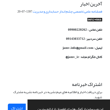
آخرین اخبار
فصلنامه علمی تخصصی چشم انداز حسابداری و مدیریت
1397-07-20
تلفن تماس : 09900220262
تلفن سردبیر: 09143033712
ایمیل : jamv.info@gmail.com
کانال تلگرام مجله : jamv_ir@
اشتراک خبرنامه
برای دریافت اخبار و اطلاعیه های مهم نشریه در خبرنامه نشریه مشترک
شوید.
اشتراک
این وب سایت از کوکی ها برای اطمینان از ارائه بهترین