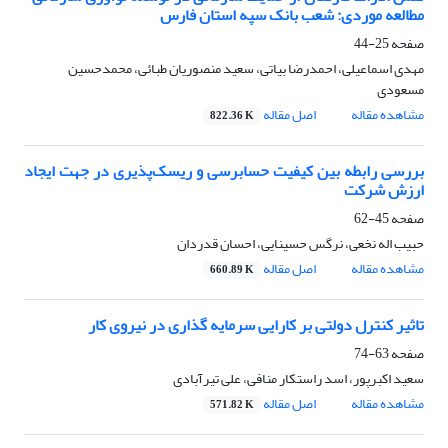
مطالعه موردی: شعب بانک سپه استان فارس
صفحه
25-44
مهدی اسماعیلی، احمدرضا بیاتی، سعید منصوریان طبائی، محمدحسین
مسعودی
مشاهده مقاله
اصل مقاله
822.36 K
بررسی رابطه بین کیفیت حسابرسی و ریسک‌پذیری در جهت ایجاد
ارزش شرکت
صفحه
45-62
حبیب اله نخعی، نرگس حسینایی، احسان قدردان
مشاهده مقاله
اصل مقاله
660.89 K
تاثیر کنترل دولتی بر کارایی سرمایه گذاری در نیروی کار
صفحه
63-74
سعید اکبرپور، اسد راستکار منافی، علی تیرآبادی
مشاهده مقاله
اصل مقاله
571.82 K