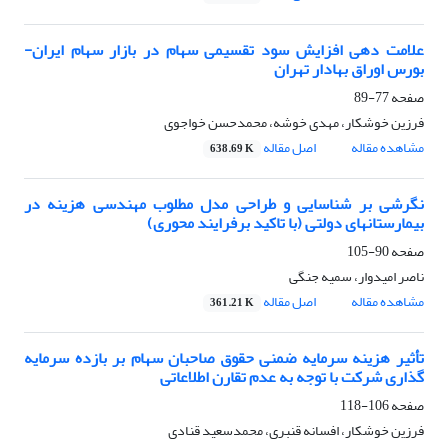
علامت دهی افزایش سود تقسیمی سهام در بازار سهام ایران-
بورس اوراق بهادار تهران
صفحه
77-89
فرزین خوشکار، مهدی خوشه، محمدحسن خواجوی
مشاهده مقاله
اصل مقاله
638.69 K
نگرشی بر شناسایی و طراحی مدل مطلوب مهندسی هزینه در
بیمارستانهای دولتی (با تاکید برفرایند محوری)
صفحه
90-105
ناصر امیدوار، سمیه جنگی
مشاهده مقاله
اصل مقاله
361.21 K
تأثیر هزینه سرمایه ضمنی حقوق صاحبان سهام بر بازده سرمایه
گذاری شرکت با توجه به عدم تقارن اطلاعاتی
صفحه
106-118
فرزین خوشکار، افسانه قنبری، محمدسعید قنادی