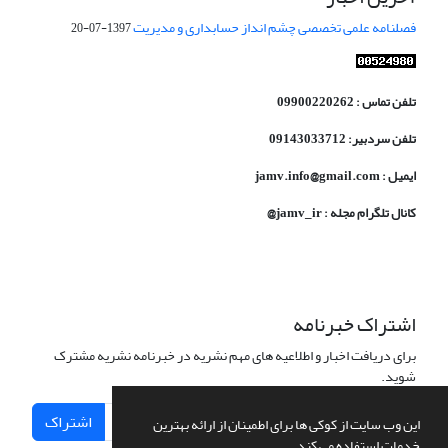
فصلنامه علمی تخصصی چشم انداز حسابداری و مدیریت
1397-07-20
تلفن تماس : 09900220262
تلفن سردبیر: 09143033712
ایمیل : jamv.info@gmail.com
کانال تلگرام مجله : jamv_ir@
اشتراک خبرنامه
برای دریافت اخبار و اطلاعیه های مهم نشریه در خبرنامه نشریه مشترک
شوید.
اشتراک
این وب سایت از کوکی ها برای اطمینان از ارائه بهترین
خدمات استفاده می کند.