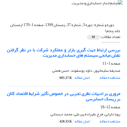
دوره و شماره:
دوره 3، شماره 37، زمستان 1399، صفحه 1-170 (زمستان
جلد پنجم)
تعداد مقالات:
10
بررسی ارتباط جهت گیری بازار و عملکرد شرکت با در نظر گرفتن
نقش میانجی سیستم های حسابداری مدیریت
صفحه
1-11
صدیقه سلیمانپور، داود یوسفوند، حسن همتی
مشاهده مقاله
اصل مقاله
605.27 K
مروری بر ادبیات نظری تجربی در خصوص تأثیر شرایط اقتصاد کلان
بر ریسک حسابرسی
صفحه
12-18
رویا دارابی، فرخ علیزاده پیرعلی، محمد دبستانی
مشاهده مقاله
اصل مقاله
428.33 K