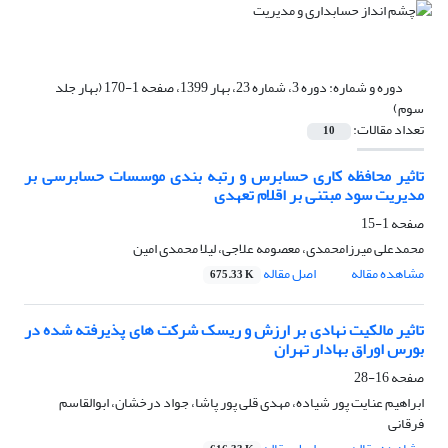
دوره و شماره:
دوره 3، شماره 23، بهار 1399، صفحه 1-170 (بهار جلد
سوم)
تعداد مقالات:
10
تاثیر محافظه کاری حسابرس و رتبه بندی موسسات حسابرسی بر
مدیریت سود مبتنی بر اقلام تعهدی
صفحه
1-15
محمدعلی میرزامحمدی، معصومه علاجی، لیلا محمدی امین
مشاهده مقاله
اصل مقاله
675.33 K
تاثیر مالکیت نهادی بر ارزش و ریسک شرکت های پذیرفته شده در
بورس اوراق بهادار تهران
صفحه
16-28
ابراهیم عنایت پور شیاده، مهدی قلی پور پاشا، جواد درخشان، ابوالقاسم
فرقانی