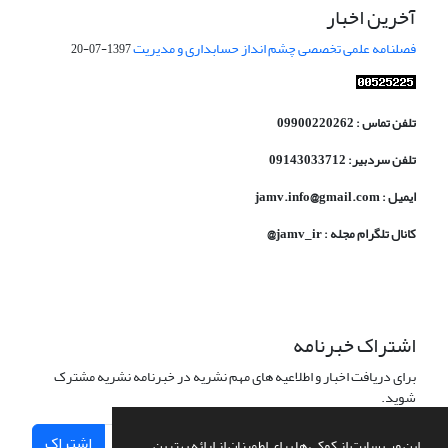
آخرین اخبار
فصلنامه علمی تخصصی چشم انداز حسابداری و مدیریت
1397-07-20
تلفن تماس : 09900220262
تلفن سردبیر: 09143033712
ایمیل : jamv.info@gmail.com
کانال تلگرام مجله : jamv_ir@
اشتراک خبرنامه
برای دریافت اخبار و اطلاعیه های مهم نشریه در خبرنامه نشریه مشترک
شوید.
اشتراک
این وب سایت از کوکی ها برای اطمینان از ارائه بهترین