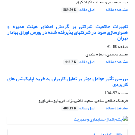
یوسف سلیمی، سجاد خاکزاد کهق
مشاهده مقاله
اصل مقاله
589.76 K
تغییرات حاکمیت شرکتی بر گردش اعضای هیئت مدیره و
هموارسازی سود در شرکتهای پذیرفته شده در بورس اوراق بهادار
تهران
صفحه
80-91
محمد محمدی، حمزه عنبری
مشاهده مقاله
اصل مقاله
446.7 K
بررسی تأثیر عوامل موثر بر تمایل کاربران به خرید اپلیکیشن های
کاربردی
صفحه
92-104
فرهنگ صالحی ساعی، سعید قاضی نژاد، فریبا یوسفی اورو
مشاهده مقاله
اصل مقاله
489.19 K
مقالات آماده انتشار