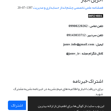
فصلنامه علمی تخصصی چشم انداز حسابداری و مدیریت
1397-07-20
تلفن تماس : 09900220262
تلفن سردبیر: 09143033712
ایمیل : jamv.info@gmail.com
کانال تلگرام مجله : jamv_ir@
اشتراک خبرنامه
برای دریافت اخبار و اطلاعیه های مهم نشریه در خبرنامه نشریه مشترک
شوید.
اشتراک
این وب سایت از کوکی ها برای اطمینان از ارائه بهترین