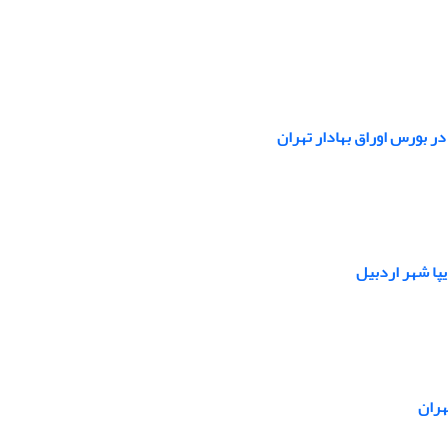
ر بورس اوراق بهادار تهران
یپا شهر اردبیل
هران