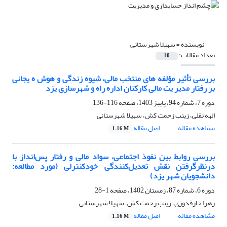
نویسنده =
سهیلا شهرستانی
تعداد مقالات:
10
بررسی تأثیر مؤلفه های منتخب مالی، شیوه زندگی و هوش ه یجانی
بر رفتار مدیر یت مالی کارکنان اداره راه و شهرسازی یزد
دوره 7، شماره 94، پاییز 1403، صفحه
116-136
الهه نقلی، زینب زحمت کش، سهیلا شهرستانی
مشاهده مقاله
اصل مقاله
1.16 M
بررسی روابط بین نفوذ اجتماعی، سواد مالی و رفتار پس‌انداز با
درنظرگرفتن نقش تعدیل‌کنندگی خودکنترلی (مورد مطالعه:
دانشجویان شهر یزد)
دوره 6، شماره 87، زمستان 1402، صفحه
1-28
زهرا چارقدوزی، زینب زحمت کش، سهیلا شهرستانی
مشاهده مقاله
اصل مقاله
1.16 M