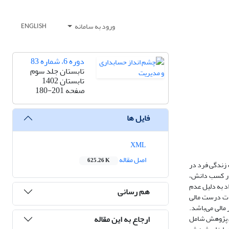
ورود به سامانه
ENGLISH
دوره 6، شماره 83
تابستان جلد سوم
تابستان 1402
صفحه
180-201
فایل ها
XML
اصل مقاله
625.26 K
 زندگی فرد در
 در کسب دانش،
اد به دلیل عدم
هم رسانی
عات درست مالی
 مالی می‌باشد.
ارجاع به این مقاله
ین پژوهش شامل