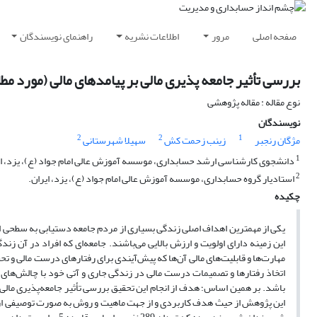
صفحه اصلی
مرور
اطلاعات نشریه
راهنمای نویسندگان
بررسی تأثیر جامعه پذیری مالی بر پیامدهای مالی (مورد مط
نوع مقاله : مقاله پژوهشی
نویسندگان
2
2
1
مژگان رنجبر
زینب زحمت کش
سهیلا شهرستانی
1
دانشجوی کارشناسی ارشد حسابداری، موسسه آموزش عالی امام جواد (ع)، یزد، ای
2
استادیار گروه حسابداری، موسسه آموزش عالی امام جواد (ع)، یزد، ایران.
چکیده
یکی از مهمترین اهداف اصلی زندگی بسیاری از مردم جامعه دستیابی به سطحی از ث
این زمینه دارای اولویت و ارزش بالایی می‌باشند. جامعه‌ای که افراد در آن 
مهارت‌ها و قابلیت‌های مالی آن‌ها که پیش‌آیندی برای رفتارهای درست مالی و تحقق
اتخاذ رفتارها و تصمیمات درست مالی در زندگی جاری و آتی خود با چالش‌های
باشد. بر همین اساس؛ هدف از انجام این تحقیق بررسی تأثیر جامعه‌پذیری مالی ب
این پژوهش از حیث هدف کاربردی و از جهت ماهیت و روش به صورت توصیفی از ن