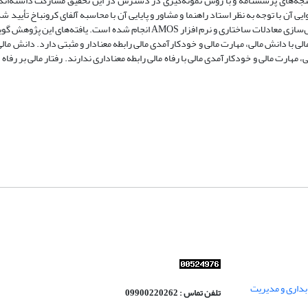
که تعداد 289 نفر بر اساس قاعده 5 برابری تعداد سنجه‌های پرسشنامه و با روش نمونه‌گیری در دسترس در این تحقیق مشارکت دا
ی آن با توجه به نظر استاد راهنما و مشاور و پایایی آن با محاسبه آلفای کرونباخ تأیید 
و تحلیل داده‌ها با استفاده از نرم افزار SPSS22 و آزمون فرضیه‌ها با تکنیک مدل‌سازی معادلات ساختاری و نرم افزار AMOS انجام شده
مالی با دانش مالی، مهارت مالی و خودکارآمدی مالی رابطه معنادار و مثبتی دارد. دانش مالی
 مهارت مالی و خودکارآمدی مالی با رفاه مالی رابطه معناداری ندارند. رفتار مالی بر رفاه م
داری و مدیریت
تلفن تماس : 09900220262