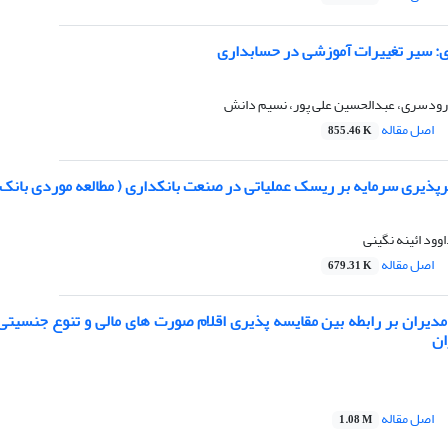
ری: سیر تغییرات آموزشی در حسابداری
ودسری، عبدالحسین علی پور، نسیم دانش
اصل مقاله
855.46 K
رپذیری سرمایه بر ریسک عملیاتی در صنعت بانکداری ( مطالعه موردی بانک
وود ائینه نگینی
اصل مقاله
679.31 K
دیران بر رابطه بین مقایسه پذیری اقلام صورت های مالی و تنوع جنسیت
ان
اصل مقاله
1.08 M