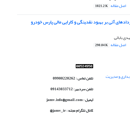
اصل مقاله
1021.2 K
ردادهای آتی بر بهبود نقدینگی و کارایی مالی پارس خودرو
دی بابائی
اصل مقاله
290.04 K
داری و مدیریت
تلفن تماس : 09900220262
تلفن سردبیر: 09143033712
ایمیل : jamv.info@gmail.com
کانال تلگرام مجله : jamv_ir@