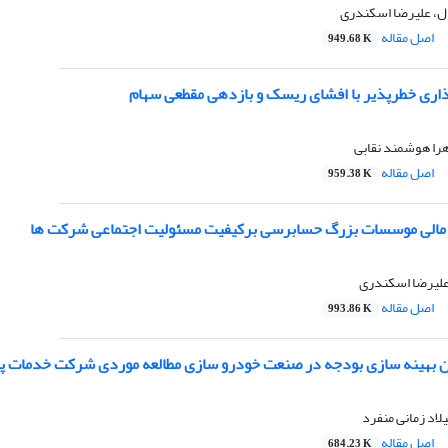
، علیرضا اسکندری
اصل مقاله
949.68 K
ذاری خطرپذیر با افشای ریسک و بازدهی مقطعی سهام
هرا هوشمند نقابی
اصل مقاله
959.38 K
 مالی موسسات بزرگ حسابرسی برکیفیت مسئولیت اجتماعی شرکت ها
لیرضا اسکندری
اصل مقاله
993.86 K
 بهینه سازی بودجه در صنعت خودرو سازی مطالعه موردی شرکت خدمات پس
لاد زمانی منفرد
اصل مقاله
684.23 K