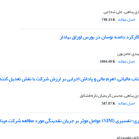
دی پناهی، علی شجاعی
اصل مقاله
740.33 K
ارکرد دامنه نوسان در بورس اوراق بهادار
هدی عامریون
اصل مقاله
1004.49 K
ناب مالیاتی، اهرم مالی و پاداش اجرایی بر ارزش شرکت با نقش تعدیل کنن
دی پناهی، محسن کریمیان تازه قشلاق
اصل مقاله
587.87 K
 جریان نقدینگی مورد مطالعه شرکت مپنا
هاتف مقصودلو