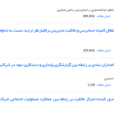
املو، میثم صفری، رحیم رزمی، رامین صفری
اصل مقاله
899.28 K
تقلال کمیته حسابرسی و مالکیت مدیریتی براظهارنظر تردید نسبت به تداو
اصل مقاله
479.36 K
امداران نهادی بر رابطه بین گزارشگری پایداری و دستکاری سود در شرکتها
 احمدی
اصل مقاله
1.2 M
ل‌ کننده تمرکز مالکیت بر رابطه بین عملکرد مسئولیت اجتماعی شرکت