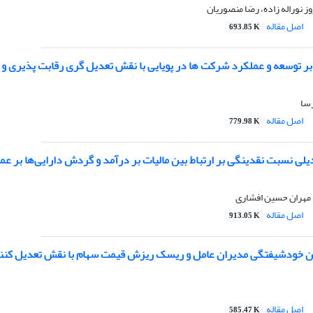
وز نوراله زاده، رضا منصوریان
اصل مقاله
693.85 K
بر توسعه و عملکرد شرکت ها در پویایی با نقش تعدیل گری رقابت پذیری و 
سا
اصل مقاله
779.98 K
یلی نسبت نقدینگی بر ارتباط بین مالیات بر درآمد و گردش دارایی‌ها بر 
 مهران حسین افشاری
اصل مقاله
913.05 K
ین خودشیفتگی مدیران عامل و ریسک ریزش قیمت سهام با نقش تعدیل کن
اصل مقاله
585.47 K