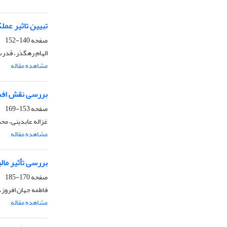
تبیین تاثیر عمل
صفحه
140-152
الهام رهگذر، قدرت 
مشاهده مقاله
بررسی نقش افشا
صفحه
153-169
غزاله عابدینی، م
مشاهده مقاله
بررسی تأثیر مال
صفحه
170-185
فاطمه جهان افروز،
مشاهده مقاله