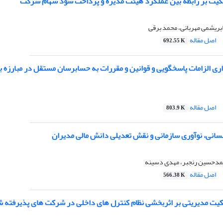
کیت بر رابطه بین عملکرد هیئت مدیره و پرداخت سود سهام شرکت
ابریشمی مهربانی، محمد برقی
اصل مقاله
692.55 K
راری الزامات پاسخگویی و قوانین و مقررات به حسابرسان مستقل در مبارزه با
اصل مقاله
803.9 K
نسانی، نوآوری سازمانی و نقش تعدیلی دانش مالی مدیران
دحسین رنجبر، مهدی دسینه
اصل مقاله
566.38 K
الکیت مدیریتی بر اثربخشی نظام کنترل های داخلی در شرکت های پذیرفته ش