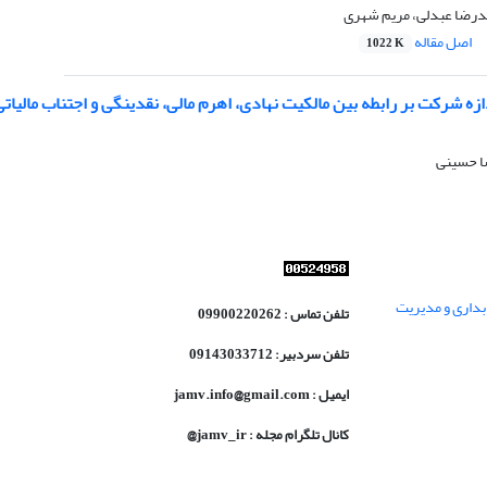
درضا عبدلی، مریم شهری
اصل مقاله
1022 K
ازه شرکت بر رابطه بین مالکیت نهادی، اهرم مالی، نقدینگی و اجتناب مالیا
ا حسینی
داری و مدیریت
تلفن تماس : 09900220262
تلفن سردبیر: 09143033712
ایمیل : jamv.info@gmail.com
کانال تلگرام مجله : jamv_ir@