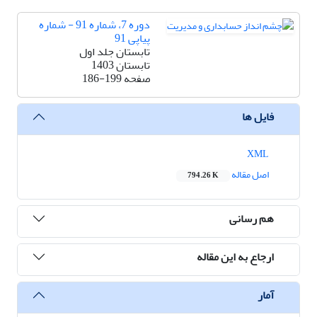
دوره 7، شماره 91 - شماره
پیاپی 91
تابستان جلد اول
تابستان 1403
صفحه
186-199
فایل ها
XML
اصل مقاله
794.26 K
هم رسانی
ارجاع به این مقاله
آمار