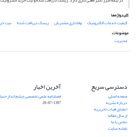
در بیمه البرز تاثیر معنی داری دارد. ریسک دریافت شده و نیت خرید الکترونیک بر
کلیدواژه‌ها
کیفیت خدمات الکترونیک
وفاداری مشتریان
ریسک دریافت شده
نیت خری
موضوعات
مدیریت
دسترسی سریع
آخرین اخبار
صفحه اصلی
فصلنامه علمی تخصصی چشم انداز حساب
درباره نشریه
1397-07-20
اعضای هیات تحریریه
ارسال مقاله
تماس با ما
نقشه سایت