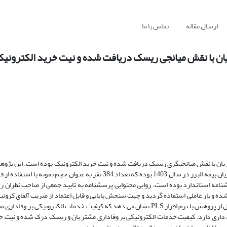
ارسال مقاله
تماس با ما
یان با نقش میانجى ریسک دریافت شده و نیت خرید الکترونی
یان با نقش میانجیگرى ریسک دریافت شده و نیت خرید الکترونیک بوده است. این پژو
کاربردی و از نظر روش توصیفی پیمایشی است. جامعه آماری پژوهش کلیه مشتریان بیمه البرز در سال 1403 بوده که تعداد 384 نفر به
نامه استاندارد بوده است. روایی محتوایی پرسشنامه به تایید جمعی از صاحب نظران 
 بار عاملی استفاده گردید و جهت سنجش پایایی و قابل اعتماد از ضریب آلفای کرونباخ 
نرم افزار SPSS26، که بیش تر از 7/0 محاسبه گردید، استفاده شد. نتایج حاصل از پژوهش با نرم افزار PLS نشان می دهد که کیفیت خدمات الک
ی داری دارد. کیفیت خدمات الکترونیکی بر وفاداری مشتر یان و ریسک درک شده و نیت خ