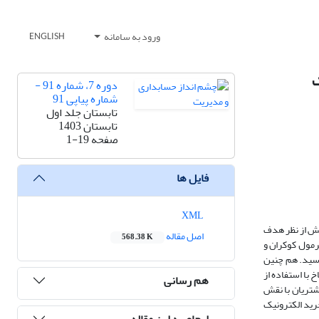
ورود به سامانه
ENGLISH
ک
دوره 7، شماره 91 -
شماره پیاپی 91
تابستان جلد اول
تابستان 1403
صفحه
1-19
فایل ها
XML
هش از نظر هدف
اصل مقاله
568.38 K
 عنوان حجم نمونه با استفاده از فرمول کوکران و
رسید. هم چنین
با استفاده از
هم رسانی
ترونیکی بر وفاداری مشتریان با نقش
رید الکترونیک
ارجاع به این مقاله