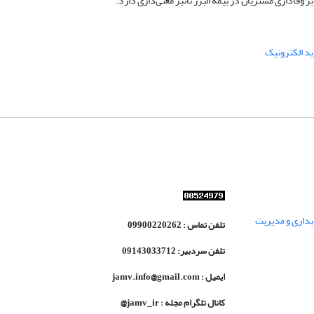
 وفاداری مشتریان در بیمه البرز تاثیر معنی‌داری دارد.
د الکترونیک
داری و مدیریت
تلفن تماس : 09900220262
تلفن سردبیر: 09143033712
ایمیل : jamv.info@gmail.com
کانال تلگرام مجله : jamv_ir@