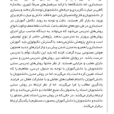
حسابداری، اما دانشگاه‌ها با ارائه سرفصل‌های صرفاً تئوری، به‌اندازه
کافی بر مهارت کاربردی و حرفه‌ای دانشجویان توجه نکرده‌اند و بسیاری
از دانشجویان و فارغ‌التحصیلان این حوزه فاقد دانش و مهارت لازم برای
ورود به بازار کار هستند، دقت و توجه به روند تکامل آموزش در
حسابداری در طی دوره‌های مختلف باعث شناخت نقاط ضعف و قوت انواع
روش‌های تدریس می‌شود که می‌تواند یه دیدگاه مناسب برای اجرای
روش‌های بروزتر به مدرسین بدهد. پژوهش حاضر از نوع توصیفی
است و نتایج پژوهش نشان‌می‌دهد با گسترش تکنولوژی باید آموزش
حسابداری را هم رو به مدرن شدن پیش برد و از ابزارهای جدید همچون
هوش مصنوعی بهره گرفت، البته که باید این تکنیک توأم با تدریس
درست باشد. در زوایای مختلف نیز، روش‌های تدریس مدرن و سنتی
دارای معایب و مزایایی هستند. از نظر محتوا روش‌های تدریس سنتی
دانشجویان یا دانش‌آموزان با توجه به جدول درسی، مفاهیم را که
استاد تعیین کرده است یاد می‌گیرند، اما در روش مدرن دانشجویان یا
دانش‌آموزان با انجام فعالیت‌های تعاملی و با مشارکت فعال در فرایند
یادگیری مطالب را فرا می‌گیرند. اما از نظر ارتباط در روش سنتی
دانشجویان استاد را به‌عنوان بک منبع اطلاعات و دانش می‌دانند و با او
ارتباط برقرار می‌کنند، در حالی که در روش مدرن استاد نقش مشاور را
داشته و دانشجویان یا دانش‌آموزان به‌صورت مستقیم با یکدیگر ارتباط
برقرار می‌کنند.