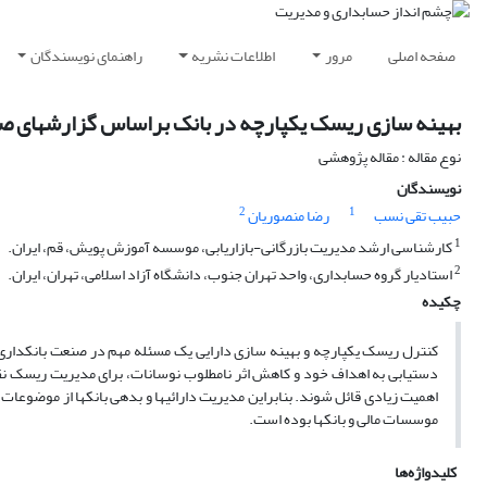
صفحه اصلی
مرور
اطلاعات نشریه
راهنمای نویسندگان
بهینه سازی ریسک یکپارچه در بانک براساس گزارشهای صو
نوع مقاله : مقاله پژوهشی
نویسندگان
2
1
حبیب تقی نسب
رضا منصوریان
1
کارشناسی ارشد مدیریت بازرگانی-بازاریابی، موسسه آموزش پویش، قم، ایران.
2
استادیار گروه حسابداری، واحد تهران جنوب، دانشگاه آزاد اسلامی، تهران، ایران.
چکیده
کنترل ریسک یکپارچه و بهینه سازی دارایی یک مسئله مهم در صنعت بانکداری اس
دستیابی به اهداف خود و کاهش اثر نامطلوب نوسانات، برای مدیریت ریسک نقد
اهمیت زیادی قائل شوند. بنابراین مدیریت دارائیها و بدهی بانکها از موضوعا
موسسات مالی و بانکها بوده است.
کلیدواژه‌ها