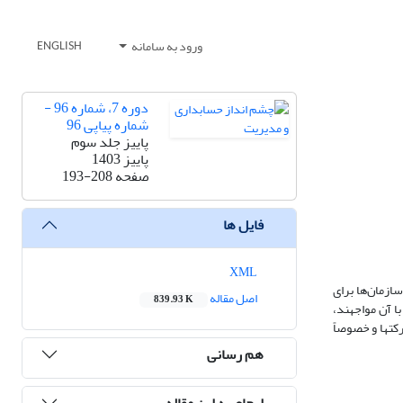
ورود به سامانه
ENGLISH
دوره 7، شماره 96 -
شماره پیاپی 96
پاییز جلد سوم
پاییز 1403
صفحه
193-208
فایل ها
XML
ازمان‌ها برای
اصل مقاله
839.93 K
ا آن مواجهند،
کتها و خصوصاً
هم رسانی
ارجاع به این مقاله