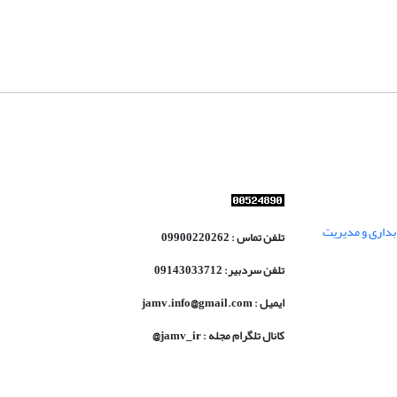
داری و مدیریت
تلفن تماس : 09900220262
تلفن سردبیر: 09143033712
ایمیل : jamv.info@gmail.com
کانال تلگرام مجله : jamv_ir@