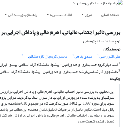
صفحه اصلی
مرور
اطلاعات نشریه
راهنمای نویسندگان
بررسی تاثیر اجتناب مالیاتی، اهرم مالی و پاداش اجرایی
نوع مقاله : مقاله پژوهشی
نویسندگان
2
1
1
علی اکبر رجبی
مهدی پناهی
محسن کریمیان تازه قشلاق
1
استادیار گروه حسابداری، واحد ورامین- پیشوا، دانشگاه آزاد اسلامی، پیشوا، ایران
2
دانشجوی کارشناسی ارشد حسابداری، واحد ورامین- پیشوا، دانشگاه آزاد اسلامی، پ
چکیده
شرکتهای پذیرفته شده در بورس اوراق بهادار تهران انتخاب گردید. در این پژوه
سود برای دوره 1397 ا
پانل دیتا است. نتایج حاصل از فرضیات تحقیق نشان دهنده این مطلب می باشد که
سود بر رابطه بین اجتناب مالیاتی، اهرم مالی و پاداش اجرایی با ارزش شرکت ت
تعدیل کننده کیفیت سود