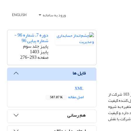
ورود به سامانه
ENGLISH
دوره 7، شماره 96 -
شماره پیاپی 96
پاییز جلد سوم
پاییز 1403
صفحه
276-293
فایل ها
XML
این تحقیق به بررسی تاثیر اجتناب مالیاتی، اهرم مالی و پاداش اجرایی بر ارزش شرکت با نقش تعدیل کننده کیفیت سود می پردازد. برای انجام این تحقیق نمونه ای از 103 شرکت از
اصل مقاله
587.87 K
ل کننده کیفیت
 چند متغیره به شیوه
 دارد و کیفیت
هم رسانی
ش شرکت با نقش
ارجاع به این مقاله