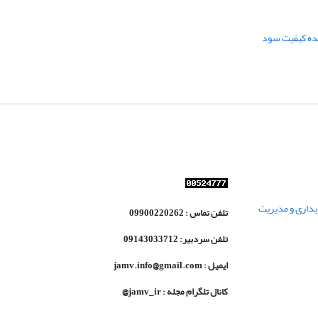
ده کیفیت سود
داری و مدیریت
تلفن تماس : 09900220262
تلفن سردبیر: 09143033712
ایمیل : jamv.info@gmail.com
کانال تلگرام مجله : jamv_ir@