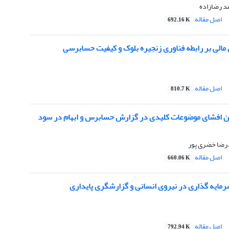
د رضازاده
اصل مقاله
692.16 K
مالی بر رابطه فناوری زنجیره بلوک و کیفیت حسابرسی
اصل مقاله
810.7 K
ن افشای موضوعات کلیدی در گزارش حسابرس و ابهام در سود
رضا خضری پور
اصل مقاله
660.06 K
رمایه گذاری در نیروی انسانی و گزارشگری پایداری
اصل مقاله
792.94 K