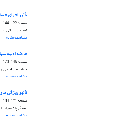
تأثیر اجرای حس
صفحه
122-144
نسرین قربانی، عل
مشاهده مقاله
عرضه اولیه سها
صفحه
145-170
جواد عین آبادی، ر
مشاهده مقاله
تأثیر ویژگی های
صفحه
171-184
عسگر پاک مرام، ا
مشاهده مقاله