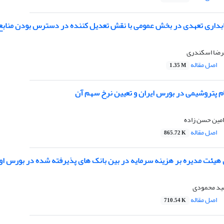
ابداری تعهدی در بخش عمومی با نقش تعدیل کننده در دسترس بودن منابع م
یرضا اسکندری
اصل مقاله
1.35 M
م پتروشیمی در بورس ایران و تعیین نرخ سهم آن
امین حسن زاده
اصل مقاله
865.72 K
 هیئت مدیره بر هزینه سرمایه در بین بانک های پذیرفته شده در بورس اور
مید محمودی
اصل مقاله
710.54 K