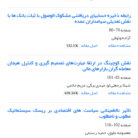
رابطه ذخیره حسابهای دریافتنی مشکوک الوصول با ثبات بانک ها با
نقش تعدیلی سهامداران عمده
صفحه
70-80
آزاده وثوقی
مشاهده مقاله
اصل مقاله
532.5 K
نقش کوچینگ در ارتقا مهارت‌های تصمیم گیری و کنترل هیجان
معامله گران بازارهای مالی
صفحه
81-101
شهلا برجعلی لو، مهدی بیگی، مریم حاتمی
مشاهده مقاله
اصل مقاله
639.34 K
تاثیر نااطمینانی سیاست های اقتصادی بر ریسک سیستماتیک
مطلوب و نامطلوب
صفحه
102-116
معصومه علوی، حمید رستمی