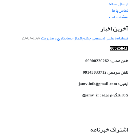
ارسال مقاله
تماس با ما
نقشه سایت
آخرین اخبار
فصلنامه علمی تخصصی چشم انداز حسابداری و مدیریت
1397-07-20
تلفن تماس : 09900220262
تلفن سردبیر: 09143033712
ایمیل : jamv.info@gmail.com
کانال تلگرام مجله : jamv_ir@
اشتراک خبرنامه