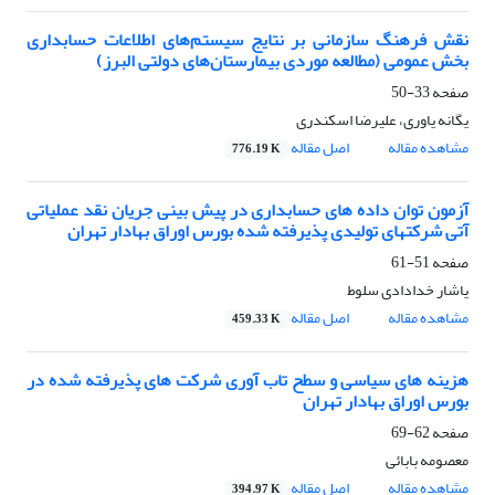
نقش فرهنگ سازمانی بر نتایج سیستم‌های اطلاعات حسابداری
بخش عمومی (مطالعه موردی بیمارستان‌های دولتی البرز)
صفحه
33-50
یگانه یاوری، علیرضا اسکندری
مشاهده مقاله
اصل مقاله
776.19 K
آزمون توان داده‏ های حسابداری در پیش بینی جریان نقد عملیاتی
آتی شرکت‏های تولیدی پذیرفته شده بورس اوراق بهادار تهران
صفحه
51-61
یاشار خدادادی سلوط
مشاهده مقاله
اصل مقاله
459.33 K
هزینه های سیاسی و سطح تاب آوری شرکت های پذیرفته شده در
بورس اوراق بهادار تهران
صفحه
62-69
معصومه بابائی
مشاهده مقاله
اصل مقاله
394.97 K