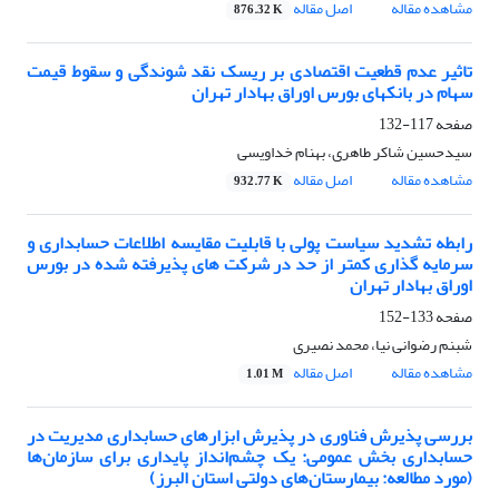
مشاهده مقاله
اصل مقاله
876.32 K
تاثیر عدم قطعیت اقتصادی بر ریسک نقد شوندگی و سقوط قیمت
سهام در بانکهای بورس اوراق بهادار تهران
صفحه
117-132
سیدحسین شاکر طاهری، بهنام خداویسی
مشاهده مقاله
اصل مقاله
932.77 K
رابطه تشدید سیاست پولی با قابلیت مقایسه اطلاعات حسابداری و
سرمایه گذاری کمتر از حد در شرکت های پذیرفته شده در بورس
اوراق بهادار تهران
صفحه
133-152
شبنم رضوانی نیا، محمد نصیری
مشاهده مقاله
اصل مقاله
1.01 M
بررسی پذیرش فناوری در پذیرش ابزارهای حسابداری مدیریت در
حسابداری بخش عمومی: یک چشم‌انداز پایداری برای سازمان‌ها
(مورد مطالعه: بیمارستان‌های دولتی استان البرز)