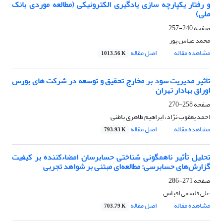
و رفتار یکپارچه سازی یادگیری الکترونیکی (مطالعه موردی بانک
ملی)
صفحه
240-257
محمد عباس پور
مشاهده مقاله
اصل مقاله
1013.56 K
تاثیر مدیریت سود بر مخارج تحقیق و توسعه در شرکت های بورس
اوراق بهادار تهران
صفحه
258-270
احمد یعقوب نژاد، ابراهیم طاهری باطنی
مشاهده مقاله
اصل مقاله
793.93 K
تحلیل تأثیر ناهمگونی شناختی حسابرسان امضاءکننده بر کیفیت
گزارش‌های حسابرسی: مطالعه‌ای مبتنی بر شواهد تجربی
صفحه
271-286
علی قاسمی اقباش
مشاهده مقاله
اصل مقاله
703.79 K