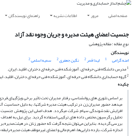
صفحه اصلی
مرور
اطلاعات نشریه
راهنمای نویسندگان
جنسیت اعضای هیئت مدیره و جریان وجوه نقد آزاد
نوع مقاله : مقاله پژوهشی
نویسندگان
2
2
2
1
امنه گرامی
لیدا قمر
نگین جعفری
سمیه اسلمی
1
مدرس دانشگاه فنی حرفه ای، آموزشکده فنی حرفه ای دختران، اقلید، ایران.
2
گروه حسابداری دانشگاه فنی حرفه ای، آموزشکده فنی حرفه ای دختران، اقلید، ایر
چکیده
بر اساس تئوری های روانشناسی، رفتار مدیران تحت تاثیر برخی ویژگیهای فردی
میدهد حضور مدیران زن در ترکیب هیئت مدیره شرکتها، به دلیل حساسیت آنان 
افزایش نقدشوندگی سهام شرکت میگردد. هدف اصلی این پژوهش جنسیت اعضای
بررسی گردیده. بنابراین می‌توان نتیجه گرفت که حضور زنان در هیئت‌مدیره بر س
اندازه شرکت، بازده دارایی‌ها، اهرم مالی و اعضای غیرموظف هیئت مدیره رابطه مع