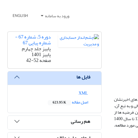
ورود به سامانه
ENGLISH
دوره 5، شماره 67 -
شماره پیاپی 67
پاییز جلد چهارم
پاییز 1401
صفحه
42-52
فایل ها
XML
 های اخیرنشان
اصل مقاله
623.95 K
 و به تبع آن،
 فرضیه ها از
تحلیل رگرسیون مختص داده های ترکیبی استفاده گردید. برای نیل به اهداف مذکور تعداد 120 شرکت مربوط به شرکتها ی عضو بورس اوراق بهادر تهران از سال 1396 تا سال 1400
هم رسانی
 مورد مطالعه،
ارجاع به این مقاله