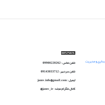
داری و مدیریت
تلفن تماس : 09900220262
تلفن سردبیر: 09143033712
ایمیل : jamv.info@gmail.com
کانال تلگرام مجله : jamv_ir@