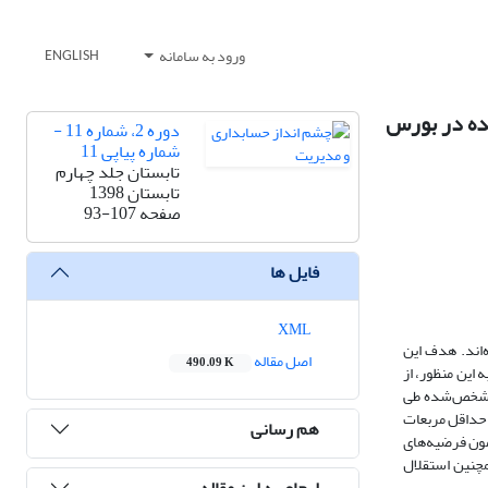
ورود به سامانه
ENGLISH
شده در بورس
دوره 2، شماره 11 -
شماره پیاپی 11
تابستان جلد چهارم
تابستان 1398
صفحه
93-107
فایل ها
XML
‌اند. هدف این
اصل مقاله
490.09 K
این منظور، از
اس نوع روش تخمین مشخص‌شده طی
ش حداقل مربعات
هم رسانی
تفاده ‌شده است. نتایج حاصل از آزمون فرضیه‌های
مچنین استقلال
ارجاع به این مقاله