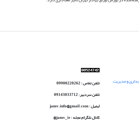
داری و مدیریت
تلفن تماس : 09900220262
تلفن سردبیر: 09143033712
ایمیل : jamv.info@gmail.com
کانال تلگرام مجله : jamv_ir@