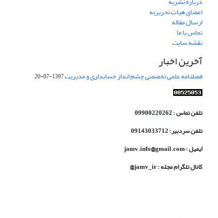
درباره نشریه
اعضای هیات تحریریه
ارسال مقاله
تماس با ما
نقشه سایت
آخرین اخبار
فصلنامه علمی تخصصی چشم انداز حسابداری و مدیریت
1397-07-20
تلفن تماس : 09900220262
تلفن سردبیر: 09143033712
ایمیل : jamv.info@gmail.com
کانال تلگرام مجله : jamv_ir@