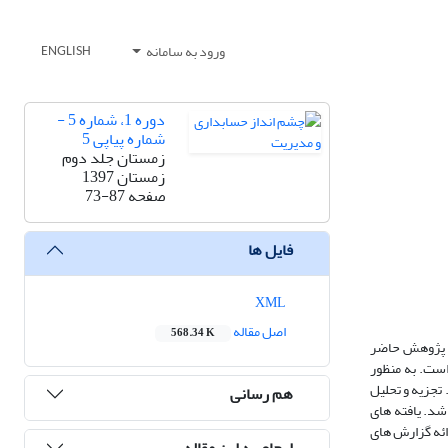
ورود به سامانه
ENGLISH
دوره 1، شماره 5 -
شماره پیاپی 5
زمستان جلد دوم
زمستان 1397
صفحه
73-87
فایل ها
XML
اصل مقاله
568.34 K
رو پژوهش حاضر
است. به منظور
جموع 150 شرکت (1050 سال شرکت) آزمون شدند. تجزیه و تحلیل
هم رسانی
ات تعمیم یافته با رویکرد داده های تلفیقی و در سطوح معناداری 5 درصد انجام شد. یافته های
ائه گزارش های
ارجاع به این مقاله