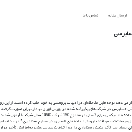
ارسال مقاله
تماس با ما
حسابرسی
قرار می دهد توجه قابل ملاحظه‌ای در ادبیات پژوهشی به خود جلب کرده است. از این 
زارش حسابرس در شرکت‌های پذیرفته شده در بورس اوراق بهادار تهران صورت گرفته 
تخمین مدل پژوهش از آزمون اف لیمر برای سال های 1389 الی 1395 و بر اساس داده های ترکیبی، برای 7 سال در م
و آزمون فرضیه‌ها توسط نرم‌افزار آماری ایویوز و به کمک رگرسیون روش حداقل مربع
حسابرسی تأثیر مثبت و معناداری دارد و ارتباطات سیاسی منجر به افزایش تأخیر در ار