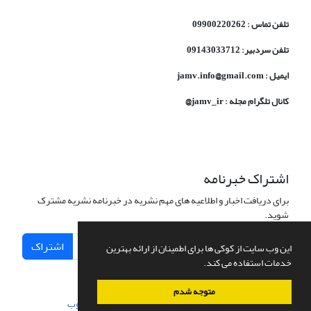
تلفن تماس : 09900220262
تلفن سردبیر: 09143033712
ایمیل : jamv.info@gmail.com
کانال تلگرام مجله : jamv_ir@
اشتراک خبرنامه
برای دریافت اخبار و اطلاعیه های مهم نشریه در خبرنامه نشریه مشترک
شوید.
اشتراک
این وب سایت از کوکی ها برای اطمینان از ارائه بهترین
خدمات استفاده می کند.
متوجه شدم
سامانه مدیریت نشریات علمی.
طراحی و پیاده سازی از
سیناوب