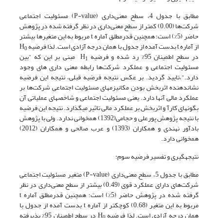
مطابق با جدول 4، سطح معنی‌داری (P-value) مسئولیت اجتماعی
شرکت‌ها (0.00) کمتر از سطح معنی‌داری در نظر گرفته شده در پژوهش
حاضر (5%) است؛ همچنین قدرمطلق آماره t مربوط به این متغیرها بیشتر
از آماره t بدست آمده از جدول با همان درجه آزادی است. لذا فرضیه H
0
در سطح اطمینان 95% رد شده و فرضیه H
مبنی بر این که "بین
1
مسئولیت اجتماعی و عملکرد شرکت‌ها رابطه معنی داری های وجود
دارد."،تایید ­گردید. بر عکس نتیجه فرضیه قبلی، نتیجه این فرضیه
نشان­دهنده اثربخش بودن مکانیزم­های مسئولیت اجتماعی شرکت‌ها بر
عملکرد مالی آنها دارد. یعنی مسئولیت اجتماعی و شاخص­های عملیاتی آن
بگونه­ای کارآ و اثربخش بر عملکرد مالی تاثیر می­گذارد. نتیجه این فرضیه
با نتیجه پژوهش پورعلی و حجامی(1392) همخوانی ندارد. ولی با پژوهش
بادآور نهندی و همکاران (1393) و عرب صالحی و همکاران (2012)
همخوانی دارد.
نتیجه­گیری و تفسیر فرضیه سوم:
مطابق با جدول 5، سطح معنی‌داری (P-value) متغیر مسئولیت اجتماعی
شرکت‌های دارای عملکرد قوی (0.49) بیشتر از سطح معنی‌داری در نظر
گرفته شده در پژوهش حاضر (5%) است؛ همچنین قدرمطلق آماره t
مربوط به این متغیر (0.68) کوچکتر از آماره t بدست آمده از جدول با
همان درجه آزادی است. لذا فرضیه H
در سطح اطمینان 95% پذیرفته
0