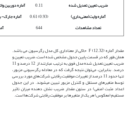
ضریب تعیین تعدیل شده
0.11
آماره دوربین وا
آماره وایت(معنی‌داری)
(0.93) 0.61
آماره جارک- بر
تعداد مشاهدات
644
آما
مقدار آماره F (12.32) حاکی از معناداری کل مدل رگرسیون می باشد.
همان طور که در قسمت پایین جدول مشخص شده است، ضریب تعیین و
ضریب تعیین تعدیل شده مدل فوق به ترتیب عبارتند از 12 درصد و 11
درصد. بنابراین، می‌توان نتیجه گرفت که در معادله رگرسیونی مزبور،
تنها حدود 11 درصد از تغییرات موفقیت رقابتی شرکت‌های مورد بررسی
توسط متغیرهای مستقل و کنترل مزبور تبیین می­شوند. در این جدول
اعداد مثبت (منفی) در ستون مقدار ضریب نشان دهنده میزان تاثیر
مستقیم (معکوس) هر یک از متغیرها بر موفقیت رقابتی شرکت‌ها است.