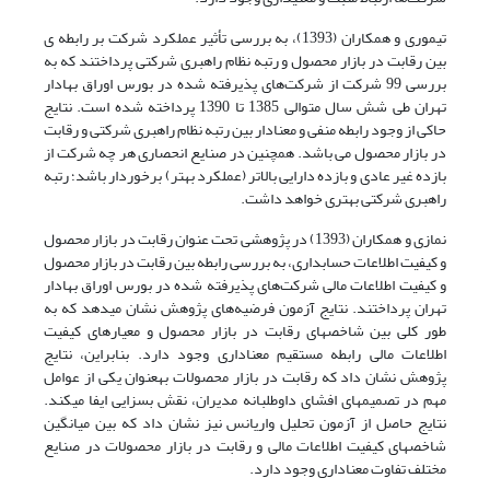
تیموری و همکاران (1393)، به بررسی تأثیر عملکرد شرکت بر رابطه ی
بین رقابت در بازار محصول و رتبه نظام راهبری شرکتی پرداختند که به
بررسی 99 شرکت از شرکت‌های پذیرفته شده در بورس اوراق بهادار
تهران طی شش سال متوالی 1385 تا 1390 پرداخته شده است. نتایج
حاکی از وجود رابطه منفی و معنادار بین رتبه نظام راهبری شرکتی و رقابت
در بازار محصول می باشد. همچنین در صنایع انحصاری هر چه شرکت از
بازده غیر عادی و بازده دارایی بالاتر (عملکرد بهتر) برخوردار باشد؛ رتبه
راهبری شرکتی بهتری خواهد داشت.
نمازی و همکاران (1393) در پژوهشی تحت عنوان رقابت در بازار محصول
و کیفیت اطلاعات حسابداری، به بررسی رابطه بین رقابت در بازار محصول
و کیفیت اطلاعات مالی شرکت‌های پذیرفته شده در بورس اوراق بهادار
تهران پرداختند. نتایج آزمون فرضیه‌های پژوهش نشان می­دهد که به
طور کلی بین شاخص­های رقابت در بازار محصول و معیارهای کیفیت
اطلاعات مالی رابطه مستقیم معناداری وجود دارد. بنابراین، نتایج
پژوهش نشان داد که رقابت در بازار محصولات به­عنوان یکی از عوامل
مهم در تصمیم­های افشای داوطلبانه مدیران، نقش بسزایی ایفا می­کند.
نتایج حاصل از آزمون تحلیل واریانس نیز نشان داد که بین میانگین
شاخص­های کیفیت اطلاعات مالی و رقابت در بازار محصولات در صنایع
مختلف تفاوت معناداری وجود دارد.