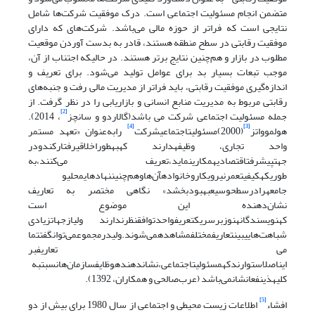
متضمن انجام مسئولیت اجتماعی است. درک موفقیت شرکت‌ها شامل
نتایجی است که فراتر از حوزه مالی می‌باشد. شرکت‌های که دارای
موفقیت رقابتی در سطح منطقه هستند، قادر به بدست آوردن موقعیت
مطلوب در بازار و هم‌چنین نتایج برتر هستند. در حالیکه اجتناب از آن،
موجب تبعات بسیار بد برای عوامل تولید می‌شود. برای تعریف و
اندازه‌گیری موفقیت رقابتی، باید فراتر از مدیریت مالی رفت و جنبه‌های
رقابتی مربوط به مدیریت منابع انسانی و بازاریابی را در نظر گرفت. از
[2]
جمله مسئولیت اجتماعی شرکت می باشد(گالاردو و سانچز
، 2014).
[4]
[3]
هولموواتز
(2000)مسئولیتاجتماعیشرکت
رابه‌عنوان «تعهد مستمر
واحد تجاری، وظیفهدارند کهبهطوراخلاقیرفتارکندودر
جهتپیشرفتاقتصادیهمکارینماید،تعریف می‌کنند،به
طوریکهکیفیتعمرنیرویکاروخانوادهآن‌هاوهم‌چنیننهادهایمحلیو
جامعهرادرسطحوسیعبهبودبخشد» نگاهی مختصر به تعاریف
نشان‌دهنده این موضوع است
کهنویسندگانهنوزبرسریکتعریفواحدتوافقنظرندارند ولیازجهاتزیادی
شباهت‌هاییبینتعاریفمختلفمشاهدهمی‌شوند.ولیدرمجموعمی‌توانگفتتما
می تعاریفبر
ایناصلاستوارندکهمسئولیتاجتماعی،نشاندهندهوظایفسازمان‌هانسبتبه
کلیهذینفعانشانمی‌باشد (عرب‌صالحی و همکاران، 1392).
[5]
افشاء
اطلاعات زیست محیطی و اجتماعی از سال 1980 برای بیش از دو