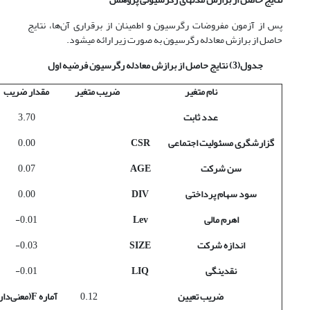
پس از آزمون مفروضات رگرسیون و اطمینان از برقراری آن‌ها، نتایج
حاصل از برازش معادله رگرسیون به صورت زیر ارائه می­شود.
جدول(3) نتایج حاصل از برازش معادله رگرسیون فرضیه اول
نام متغیر
ضریب متغیر
مقدار ضریب
عدد ثابت
3.70
گزارشگری مسئولیت اجتماعی
CSR
0.00
سن شرکت
AGE
0.07
سود سهام پرداختی
DIV
0.00
اهرم مالی
Lev
0.01-
اندازه شرکت
SIZE
0.03-
نقدینگی
LIQ
0.01-
ضریب تعیین
0.12
آماره
F
(معنی‌دار