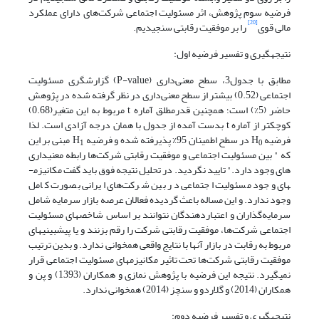
فرضیه سوم پژوهش، اثر مسئولیت اجتماعی شرکت‌های دارای عملکرد
[20]
مالی قوی
را بر موفقیت رقابتی سنجیدیم.
نتیجه­گیری و تفسیر فرضیه اول:
مطابق با جدول3، سطح معنی‌داری (P-value) گزارشگری مسئولیت
اجتماعی (0.52) بیشتر از سطح معنی‌داری در نظر گرفته شده در پژوهش
حاضر (5%) است؛ همچنین قدرمطلق آماره t مربوط به این متغیر(0.68)
کوچکتر از آماره t بدست آمده از جدول با همان درجه آزادی است. لذا
فرضیه H
در سطح اطمینان 95% پذیرفته شده و فرضیه H
مبنی بر این
1
0
که " بین مسئولیت اجتماعی و موفقیت رقابتی شرکت‌ها رابطه معنی­داری
های وجود دارد." تایید نگردید. در تحلیل نتیجه فوق باید گفت مکانیزم­
های وجود مسئولیت اجتماعی در بین شرکت‌های ایرانی بصورت کامل
وجود ندارد. و این مساله باعث گردیده فعالان عرصه بازار سرمایه شامل
سرمایه‌گذاران و اعتباردهندگان نتوانند بر اساس شاخص­های مسئولیت
اجتماعی شرکت‌ها­، موفقیت رقابتی شرکت را رقم بزنند و یا پیش­بینی­های
مربوط به رقابت در بازار آنها با نتایج واقعی همخوانی ندارد. و بدین ترتیب
موفقیت رقابتی شرکت‌ها تحت تاثیر مکانیزم­های مسئولیت اجتماعی قرار
نمی­گیرد. نتیجه این فرضیه با پژوهش نمازی و همکاران (1393) و پن و
همکاران (2014) و گلاردو و سنچز (2014) همخوانی ندارد.
نتیجه­گیری و تفسیر فرضیه دوم: