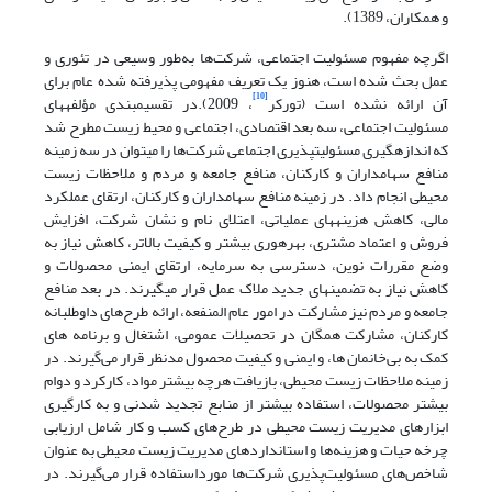
و همکاران، 1389).
اگرچه مفهوم مسئولیت اجتماعی، شرکت‌ها به‌طور وسیعی در تئوری و
عمل بحث شده است، هنوز یک تعریف مفهومی پذیرفته شده عام برای
[10]
آن ارائه نشده است (تورکر
، 2009).در تقسیم­بندی مؤلفه­های
مسئولیت اجتماعی، سه بعد اقتصادی، اجتماعی و محیط زیست مطرح شد
که اندازه­گیری مسئولیت­پذیری اجتماعی شرکت‌ها را میتوان در سه زمینه
منافع سهامداران و کارکنان، منافع جامعه و مردم و ملاحظات زیست
محیطی انجام داد. در زمینه منافع سهامداران و کارکنان، ارتقای عملکرد
مالی، کاهش هزینه­های عملیاتی، اعتلای نام و نشان شرکت، افزایش
فروش و اعتماد مشتری، بهره­وری بیشتر و کیفیت بالاتر، کاهش نیاز به
وضع مقررات نوین، دسترسی به سرمایه، ارتقای ایمنی محصولات و
کاهش نیاز به تضمین­های جدید ملاک عمل قرار می­گیرند. در بعد منافع
جامعه و مردم نیز مشارکت در امور عام المنفعه، ارائه طرح‌های داوطلبانه
کارکنان، مشارکت همگان در تحصیلات عمومی، اشتغال و برنامه های
کمک به بی‌خانمان ها، و ایمنی و کیفیت محصول مدنظر قرار می‌گیرند. در
زمینه ملاحظات زیست محیطی، بازیافت هرچه بیشتر مواد، کارکرد و دوام
بیشتر محصولات، استفاده بیشتر از منابع تجدید شدنی و به کارگیری
ابزارهای مدیریت زیست محیطی در طرح‌های کسب و کار شامل ارزیابی
چرخه حیات و هزینه‌ها و استانداردهای مدیریت زیست محیطی به عنوان
شاخص‌های مسئولیت‌پذیری شرکت‌ها مورداستفاده قرار می‌گیرند. در