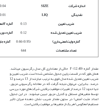
اندازه شرکت
SIZE
0.04-
نقدینگی
LIQ
0.01-
ضریب تعیین
0.13
آماره
F
(مع
ضریب تعیین تعدیل شده
0.12
آماره دورب
آماره وایت(معنی‌داری)
(0.95) 0.66
آماره جا
تعداد مشاهدات
644
مقدار آماره F (12.40) حاکی از معناداری کل مدل رگرسیون می­باشد.
همان طور که در قسمت پایین جدول مشخص شده است، ضریب تعیین و
ضریب تعیین تعدیل شده مدل فوق به ترتیب عبارتند از 13 درصد و 12
درصد. بنابراین، می‌توان نتیجه گرفت که در معادله رگرسیونی مزبور،
تنها حدود 12 درصد از تغییرات موفقیت رقابتی شرکت‌های مورد بررسی
توسط متغیرهای مستقل و کنترل مزبور تبیین می­شوند. در این جدول
اعداد مثبت (منفی) در ستون مقدار ضریب نشان دهنده میزان تاثیر
مستقیم (معکوس) هر یک از متغیرها بر موفقیت رقابتی است.