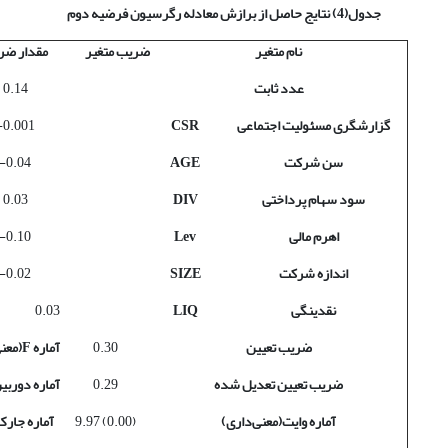
جدول(4) نتایج حاصل از برازش معادله رگرسیون فرضیه دوم
نام متغیر
ضریب متغیر
مقدار ضر
عدد ثابت
0.14
گزارشگری مسئولیت اجتماعی
CSR
0.001-
سن شرکت
AGE
0.04-
سود سهام پرداختی
DIV
0.03
اهرم مالی
Lev
0.10-
اندازه شرکت
SIZE
0.02-
نقدینگی
LIQ
0.03
ضریب تعیین
0.30
آماره
F
(معن
ضریب تعیین تعدیل شده
0.29
آماره دوربی
آماره وایت(معنی‌داری)
(0.00) 9.97
آماره جارک