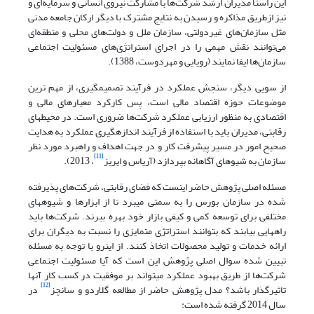
این راستا مدیران ارشد شرکت‌ها با مشارکت نیروی انسانی و سرمایه‌ای و
نیز ازطریق مذاکره و رسیدن به نتایج مشترک با دیگر ارکان جامعه مدنی
مثل سازمان‌های غیردولتی، سازمان ملل و دولت‌های محلی و منطقه‌ای
می‌توانند نقش مهمی را در اجرای استراتژی‌های مسئولیت اجتماعی
سازمان‌ها ایفا نمایند (رویایی و مهردوست، 1388).
از سویی دیگر، سنجش عملکرد در فرآیند تصمیم­گیری، از مهم ترین
موضوعات حوزه اقتصاد مالی است، پس کارکرد معیارهای مالی و
اقتصادی به منظور ارزیابی عملکرد شرکت‌ها ضروری است. در محیط­های
رقابتی، مدیران باید با استفاده از فرآیند اندازه­گیری عملکرد به هدایت
صحیح امور در مسیر پیشرفت کار و در جهت اهداف و راهبرد مورد نظر
[11]
سازمان به شیوه­ای آگاهانه بپردازد (آریاس و ایریز
، 2013).
مسئله اصلی پژوهش حاضر اینست که فضای رقابتی، شرکت‌های پذیرفته
شده در سازمان بورس را به سمتی می­برد تا از ابزارها و شیوه­های
مختلفی برای توسعه کمی و کیفی بازار خود بهره ببرند. شرکت‌ها باید
راه­هایی بیابند که بتوانند استراتژی متمایزی را نسبت به دیگران برای
ارائه خدمات و تولید محصولات اتخاذ کنند. از این­رو با توجه به مسئله
تبیین شده سوال اصلی پژوهش این است که آیا مسئولیت اجتماعی
شرکت‌ها از طریق بهبود عملکرد می­تواند بر موفقیت در کسب کار آنها
[12]
تاثیرگذار باشد؟ مدل پژوهش حاضر از مطالعه گلاردو و سانچز
در
سال 2014 گرفته شده است: