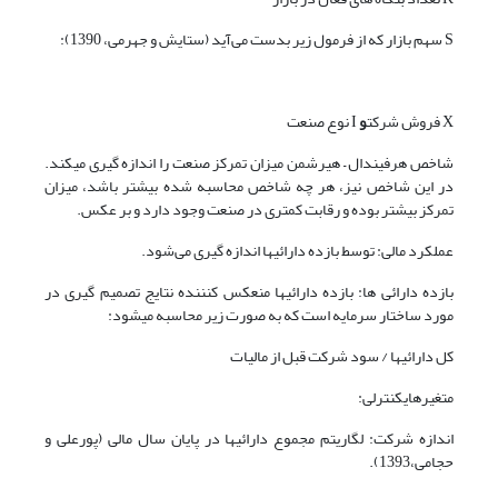
S سهم بازار که از فرمول زیر بدست می‌آید (ستایش و جهرمی، 1390):
X فروش شرکت
و
I نوع صنعت
شاخص هرفیندال – هیرشمن میزان تمرکز صنعت را اندازه گیری می­کند.
در این شاخص نیز، هر چه شاخص محاسبه شده بیشتر باشد، میزان
تمرکز بیشتر بوده و رقابت کمتری در صنعت وجود دارد و بر عکس.
عملکرد مالی: توسط بازده دارائی­ها اندازه گیری می‌شود.
بازده دارائی ها: بازده دارائی­ها منعکس کنننده نتایج تصمیم گیری در
مورد ساختار سرمایه است که به صورت زیر محاسبه می­شود:
کل دارائی­ها / سود شرکت قبل از مالیات
متغیرهایکنترلی:
اندازه شرکت: لگاریتم مجموع دارائی­ها در پایان سال مالی (پورعلی و
حجامی،1393).