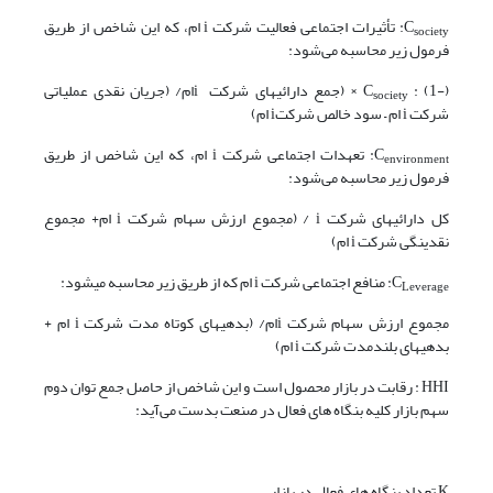
C
: تأثیرات اجتماعی فعالیت شرکت i ام، که این شاخص از طریق
society
فرمول زیر محاسبه می‌شود:
: (1-) × (جمع دارائی­های شرکت
C
iام/ (جریان نقدی عملیاتی
society
شرکت i ام – سود خالص شرکتi ام)
C
: تعهدات اجتماعی شرکت i ام، که این شاخص از طریق
environment
فرمول زیر محاسبه می‌شود:
کل دارائی­های شرکت i / (مجموع ارزش سهام شرکت i ام+ مجموع
نقدینگی شرکت i ام)
C
: منافع اجتماعی شرکت i ام که از طریق زیر محاسبه می­شود:
Leverage
مجموع ارزش سهام شرکت iام/ (بدهی­های کوتاه مدت شرکت i ام +
بدهی­های بلندمدت شرکت i ام)
HHI : رقابت در بازار محصول است و این شاخص از حاصل جمع توان دوم
سهم بازار کلیه بنگاه های فعال در صنعت بدست می‌آید:
K تعداد بنگاه های فعال در بازار