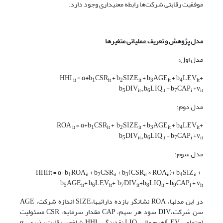
موفقیت رقابتی شرکت‌ها رابطه معنی­داری وجود دارد.
مدل پژوهش و تعریف عملیاتی متغیرها
مدل اول:
HHI
= α
+
b
CSR
+ b
SIZE
+ b
AGE
+ b
LEV
+
it
1
it
2
it
3
it
4
it
b
DIV
b
LIQ
+ b
CAP
+v
5
it+
6
it
7
i
it
مدل دوم:
ROA
= α+b
CSR
+ b
SIZE
+ b
AGE
+ b
LEV
+
it
1
it
2
it
3
it
4
it
b
DIV
b
LIQ
+ b
CAP
+v
5
it+
6
it
7
i
it
مدل سوم:
ROA
+ b
CSR
+ b
(CSR
× ROA
)+ b
SIZ
+
HHIit = α+b
1
it
2
it
3
it
it
4
it
b
AGE
+ b
LEV
+ b
DIV
+b
LIQ
+ b
CAP
+ v
5
it
6
it
7
it
8
it
9
i
it
در این مدل­ها، ROA نشانگر بازده دارائی­ها،SIZE اندازه شرکت، AGE
سن شرکت،DIV سود هر سهم، CAP مقدار سرمایه، CSR مسئولیت
اجتماعی،LEVاهرم مالی، LIQ نقدینگی، HHI شاخص رقابت پذیری ، α