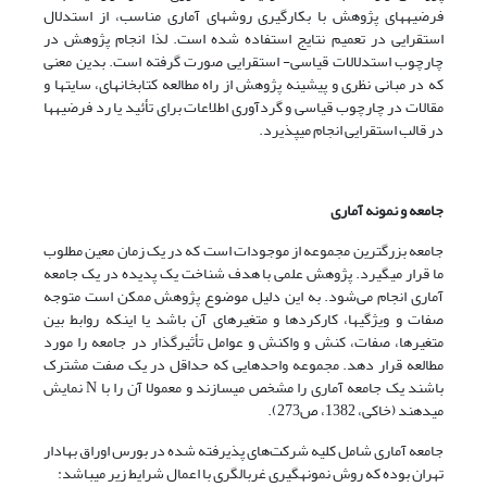
فرضیه­های پژوهش با بکارگیری روش­های آماری مناسب، از استدلال
استقرایی در تعمیم نتایج استفاده شده است. لذا انجام پژوهش در
چارچوب استدلالات قیاسی- استقرایی صورت گرفته است. بدین معنی
که در مبانی نظری و پیشینه پژوهش از راه مطالعه کتابخانه­ای، سایت­ها و
مقالات در چارچوب قیاسی و گردآوری اطلاعات برای تأئید یا رد فرضیه­ها
در قالب استقرایی انجام می­پذیرد.
جامعه و نمونه آماری
جامعه بزرگترین مجموعه از موجودات است که در یک زمان معین مطلوب
ما قرار می­گیرد. پژوهش علمی با هدف شناخت یک پدیده در یک جامعه
آماری انجام می‌شود. به این دلیل موضوع پژوهش ممکن است متوجه
صفات و ویژگی­ها، کارکردها و متغیرهای آن باشد یا اینکه روابط بین
متغیرها، صفات، کنش و واکنش و عوامل تأثیرگذار در جامعه را مورد
مطالعه قرار دهد. مجموعه واحدهایی که حداقل در یک صفت مشترک
باشند یک جامعه آماری را مشخص می­سازند و معمولا آن را با N نمایش
می­دهند (خاکی، 1382، ص273).
جامعه آماری شامل کلیه شرکت‌های پذیرفته شده در بورس اوراق بهادار
تهران بوده که روش نمونه­گیری غربالگری با اعمال شرایط زیر می­باشد: