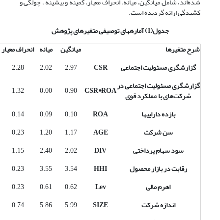
شده‌اند، شامل میانگین، میانه، انحراف معیار، کمینه و بیشینه ، چولگی و
کشیدگی ارائه گردیده است.
جدول(1) آماره­های توصیفی متغیرهای پژوهش
شرح متغیرها
میانگین
میانه
انحراف معیار
گزارشگری مسئولیت اجتماعی
CSR
2.97
2.02
2.28
گزارشگری مسئولیت اجتماعی در
1.32
0.00
0.90
CSR*ROA
شرکت‌های با عملکرد قوی
بازده دارایی­ها
ROA
0.10
0.09
0.14
سن شرکت
AGE
1.17
1.20
0.23
سود سهام پرداختی
DIV
2.02
2.40
1.15
رقابت در بازار محصول
HHI
3.54
3.55
0.23
اهرم مالی
Lev
0.62
0.61
0.23
اندازه شرکت
SIZE
5.99
5.86
0.74