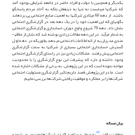
یکدیگر و همچنین با دولت و افراد حاضر در جامعه شرایطی بوجود آمد
که شرکت­ها می­بایست نه تنها به ذینفعان بلکه به آحاد مردم پاسخگو
باشند. از دهه 60 میلادی شرکت­ها به اهمیت منابع اجتماعی پی برده­اند
بگونه­ای که این اهمیت خود را در یک دهه بعد در گزارشگری اجتماعی
نشان داد. دهه 70 شروع و اوج دوران حسابداری و گزارشگری اجتماعی
به شمار می­آید. در این دهه مقالات زیادی نوشته شد که نشان از علاقه­
مندی مدیران به ارائه اطلاعات اجتماعی می­دهد بطوری­که در دهه اول
گسترش حسابداری اجتماعی بسیاری از شرکت­ها به سمت گزارشگری
اجتماعی پیش رفتند. مشکلات زیادی نیز در راستای گزارشگری اجتماعی
وجود داشته و دارد که پیشرفت این نوع گزارشگری را با محدودیت
مواجه نموده است که در این پژوهش، به برخی از مشکلات اشاره شده
است. ما در این پژوهش قصد داریم تاثیر گزارشگری مسئولیت اجتماعی
شرکت‌ها را بر عملکرد و موفقیت رقابتی شرکت‌ها بررسی نماییم.
بیان مساله
[1]
موفقیت رقابتی
به عنوان دستاورد کلیدی شرکت‌ها محسوب می‌شود و