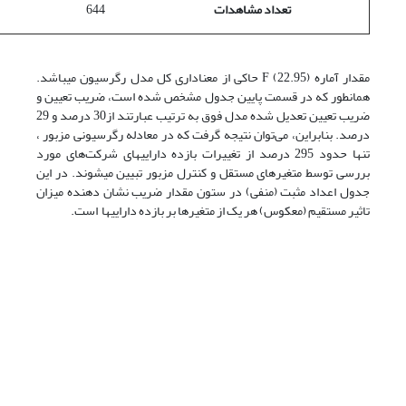
تعداد مشاهدات
644
مقدار آماره F (22.95) حاکی از معناداری کل مدل رگرسیون می­باشد.
همان­طور که در قسمت پایین جدول مشخص شده است، ضریب تعیین و
ضریب تعیین تعدیل شده مدل فوق به ترتیب عبارتند از30 درصد و 29
درصد. بنابراین، می‌توان نتیجه گرفت که در معادله رگرسیونی مزبور ،
تنها حدود 295 درصد از تغییرات بازده دارایی­های شرکت‌های مورد
بررسی توسط متغیرهای مستقل و کنترل مزبور تبیین می­شوند. در این
جدول اعداد مثبت (منفی) در ستون مقدار ضریب نشان دهنده میزان
تاثیر مستقیم (معکوس) هر یک از متغیرها بر بازده دارایی­ها است.