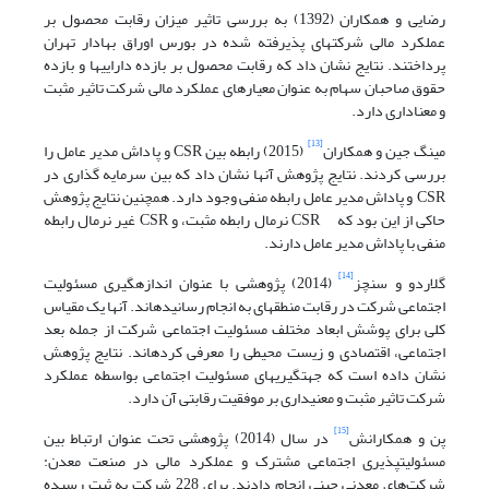
رضایی و همکاران (1392) به بررسی تاثیر میزان رقابت محصول بر
عملکرد مالی شرکت­های پذیرفته شده در بورس اوراق بهادار تهران
پرداختند. نتایج نشان داد که رقابت محصول بر بازده دارایی­ها و بازده
حقوق صاحبان سهام به عنوان معیارهای عملکرد مالی شرکت تاثیر مثبت
و معناداری دارد.
[13]
مینگ جین و همکاران
(2015) رابطه بین CSR و پاداش مدیر عامل را
بررسی کردند. نتایج پژوهش آنها نشان داد که بین سرمایه گذاری در
CSR و پاداش مدیر عامل رابطه منفی وجود دارد. همچنین نتایج پژوهش
حاکی از این بود که CSR نرمال رابطه مثبت، و CSR غیر نرمال رابطه
منفی با پاداش مدیر عامل دارند.
[14]
گلاردو و سنچز
(2014) پژوهشی با عنوان اندازه­گیری مسئولیت
اجتماعی شرکت در رقابت منطقه­ای به انجام رسانیده­اند. آنها یک مقیاس
کلی برای پوشش ابعاد مختلف مسئولیت اجتماعی شرکت از جمله بعد
اجتماعی، اقتصادی و زیست محیطی را معرفی کرده­اند. نتایج پژوهش
نشان داده است که جهت­گیری­های مسئولیت اجتماعی بواسطه عملکرد
شرکت تاثیر مثبت و معنی­داری بر موفقیت رقابتی آن دارد.
[15]
پن و همکارانش
در سال (2014) پژوهشی تحت عنوان ارتباط بین
مسئولیت­پذیری اجتماعی مشترک و عملکرد مالی در صنعت معدن:
شرکت‌های معدنی چینی انجام دادند. برای 228 شرکت به ثبت رسیده