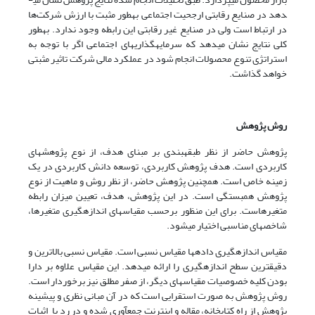
دهد در صنایع رقابتی ارجحیت اجتماعی به­طور مثبت با ارزش شرکت‌ها
در ارتباط است ولی در صنایع غیر رقابتی این رابطه وجود ندارد. به­طور
کلی نتایج نشان می­دهد که سرمایه­گذاری­های اجتماعی اگر با توجه به
استراتژی تنوع محصولات انجام شود در عملکرد مالی شرکت تاثیر مثبتی
خواهد گذاشت.
روش پژوهش
پژوهش حاضر از نظر طبقه­بندی بر مبنای هدف، از نوع پژوهش­های
کاربردی است. هدف پژوهش کاربردی، توسعه دانش کاربردی در یک
زمینه خاص است. همچنین پژوهش حاضر، از نظر روش و ماهیت از نوع
پژوهش همبستگی است. در این پژوهش، هدف، تعیین میزان رابطه
متغیر­هاست. برای این منظور بر­حسب مقیاس­های اندازه­گیری متغیر­ها،
شاخص­های مناسبی اختیار می­شود.
مقیاس اندازه­گیری داده­ها مقیاس نسبی است. مقیاس نسبی بالاترین و
دقیق­ترین سطح اندازه­گیری را ارائه می­دهد. این مقیاس علاوه بر دارا
بودن کلیه خصوصیات مقیاس­های دیگر، از صفر مطلق نیز برخوردار است.
روش پژوهش به صورت استقرایی است که در آن مبانی نظری و پیشینه
پژوهش از راه کتابخانه، مقاله و اینترنت جمع­آوری شده و در رد یا اثبات