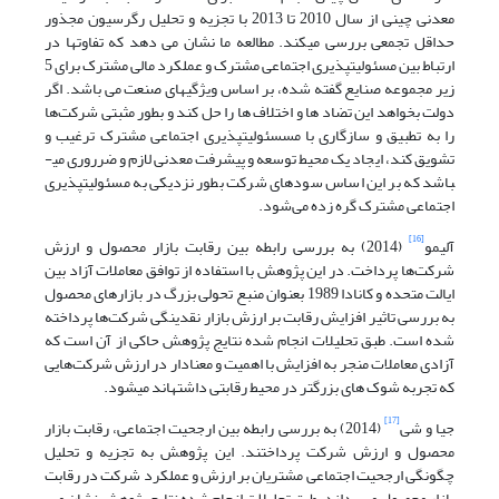
معدنی چینی از سال 2010 تا 2013 با تجزیه و تحلیل رگرسیون مجذور
حداقل تجمعی بررسی می­کند. مطالعه ما نشان می دهد که تفاوت­ها در
ارتباط بین مسئولیت­پذیری اجتماعی مشترک و عملکرد مالی مشترک برای 5
زیر مجموعه صنایع گفته شده، بر اساس ویژگی­های صنعت می باشد. اگر
دولت بخواهد این تضاد ها و اختلاف ها را حل کند و بطور مثبتی شرکت‌ها
را به تطبیق و سازگاری با مسسئولیت­پذیری اجتماعی مشترک ترغیب و
تشویق کند، ایجاد یک محیط توسعه و پیشرفت معدنی لازم و ضرروری می­
باشد که بر این اساس سودهای شرکت بطور نزدیکی به مسئولیت­پذیری
اجتماعی مشترک گره زده می‌شود.
[16]
آلیمو
(2014) به بررسی رابطه بین رقابت بازار محصول و ارزش
شرکت‌ها پرداخت. در این پژوهش با استفاده از توافق معاملات آزاد بین
ایالت متحده و کانادا 1989 بعنوان منبع تحولی بزرگ در بازارهای محصول
به بررسی تاثیر افزایش رقابت بر ارزش بازار نقدینگی شرکت‌ها پرداخته
شده است. طبق تحلیلات انجام شده نتایج پژوهش حاکی از آن است که
آزادی معاملات منجر به افزایش با اهمیت و معنادار در ارزش شرکت‌هایی
که تجربه شوک های بزرگتر در محیط رقابتی داشته­اند می­شود.
[17]
جیا و شی
(2014) به بررسی رابطه بین ارجحیت اجتماعی، رقابت بازار
محصول و ارزش شرکت پرداختند. این پژوهش به تجزیه و تحلیل
چگونگی ارجحیت اجتماعی مشتریان بر ارزش و عملکرد شرکت در رقابت
بازار محصول می­پردازد. طبق تحلیلات انجام شده نتایج پژوهش نشان می­