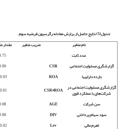
جدول(5) نتایج حاصل از برازش معادله رگرسیون فرضیه سوم
نام متغیر
ضریب متغیر
مقدار ض
عدد ثابت
3.75
گزارشگری مسئولیت اجتماعی
CSR
0.00
بازده دارایی­ها
ROA
0.03-
گزارشگری مسئولیت اجتماعی در
0.01-
CSR*ROA
شرکت‌های با عملکرد قوی
سن شرکت
AGE
0.08
سود سهام پرداختی
DIV
0.00
اهرم مالی
Lev
0.02-