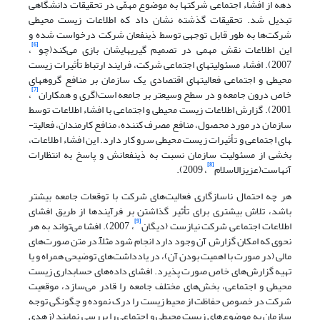
دهه از افشاء اجتماعی شرکت­ها به موضوع مهمّی در تحقیقات دانشگاهی
تبدیل شد. تحقیقات گذشته نشان داد که اطلاعات زیست محیطی
شرکت‌ها به طور قابل توجهی توسط ذینفعان شرکت درخواست شده و
[6]
این اطلاعات نقش مهمی در تصمیم گیری­هایشان بازی می‌کند(چو
،
2007). افشاء مسئولیت­های اجتماعی شرکت، فرایند ارتباط تأثیرات زیست
محیطی و اجتماعی فعالیت­های اقتصادی یک سازمان بر منافع گروه­های
[7]
خاص درون جامعه و در سطح وسیع­تر بر جامعه است(گری و همکاران
،
2001). گزارش اطلاعات زیست محیطی و اجتماعی با افشاء اطلاعات توسط
سازمان در مورد محصول، منافع مصرف کننده، منافع کارمندان، فعالیت­
های اجتماعی و تأثیرات زیست محیطی سرو کار دارد. این افشاء اطلاعات،
بخشی از مسئولیت سازمان نسبت به ذینفعانش و پاسخ به انتظارات
[8]
آنهاست(عزیزالاسلام
، 2009).
هر چه احتمال ناسازگاری فعالیت‌های شرکت با توقعات جامعه بیشتر
باشد، تلاش بیشتری برای تأثیر گذاشتن بر فرآیندها از طریق افشای
[9]
اطلاعات اجتماعی شرکت نیازست (دیگان
، 2007). افشا می‌تواند به هر
نحوی که امکان گزارش آن وجود دارد انجام شود مثلآً در متن صورت‌های
مالی (در صورت با اهمیت بودن آن)، در یادداشت‌های توضیحی همراه و یا
تهیه گزارش‌های خاص صورت پذیرد. افشای داده‌های حسابداری زیست
محیطی و اجتماعی، بخش‌های مختلف جامعه را قادر می‌سازد، موقعیت
شرکت در خصوص حفاظت از محیط زیست را درک نموده و چگونگی توجه
سازمان به موضوع‌های زیست محیطی و اجتماعی را بررسی نمایند (زهدی