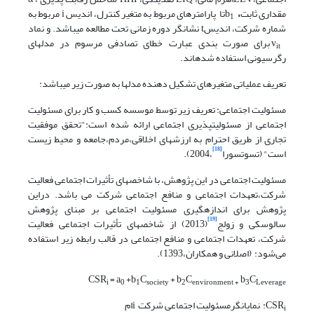
مقداری ثابت
،
b
تا پارامترهای مربوط به متغیر کنترل، اندیس i مربوط به
1
شماره شرکت، اندیسt نشانگر دوره زمانی تحت مطالعه می­باشد. و نماد
v
برای صورت بندی عبارت خطای تصادفی مرسوم در مدل
های
it
رگرسیونی استفاده شده­اند.
تعریف عملیاتی متغیر­های تشکیل دهنده مدل­ها به صورت زیر می­باشد:
مسئولیت اجتماعی: تعریف زیر توسط موسسه کسب و کار برای مسئولیت
اجتماعی از مسئولیت­پذیری اجتماعی ارائه شده است:"تحقق موفقیت
تجاری از طریق احترام به ارزش­های اخلاقی،مردم،جامعه و محیط زیست
[18]
است" (تسوتسورا
،2004).
مسئولیت اجتماعی در این پژوهش، با شاخص
های تأثیرات اجتماعی فعالیت
شرکت،تعهدات اجتماعی و منافع اجتماعی شرکت می باشد. دراین
پژوهش برای اندازه­گیری مسئولیت اجتماعی بر مبنای پژوهش
[19]
سالوسکی و زولج
(2013) از شاخص
های تأثیرات اجتماعی فعالیت
شرکت، تعهدات اجتماعی و منافع اجتماعی در قالب رابطه زیر استفاده
می‌شود: (اصلانی و همکاران،1393).
CSR
= a
+b
C
+ b
C
b
C
i
0
1
society
2
environment
+
3
Leverage
CSR
: نمایانگرمسئولیت اجتماعی شرکت
iام
i