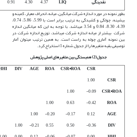
نقدینگی
LIQ
4.37
4.30
0.91
بطور نمونه در مورد اندازه شرکت میانگین، میانه، انحراف معیار، کمینه و
بیشینه، چولگی و کشیدگی به ترتیب برابر است با 5.99، 5.86، 0.74،
4.39، 8.30، 0.84 و 3.54 می­باشد. با توجه به این که میانگین اندازه
شرکت بیشتر از میانه اندازه شرکت می­باشد، توزیع اندازه شرکت در
بین نمونه آماری چوله به راست است. به همین ترتیب می­توان آمار
توصیفی بقیه متغیرها را از جدول شماره 1 استخراج کرد.
جدول(2) همبستگی بین متغیرهای اصلی پژوهش‌
HHI
DIV
AGE
ROA
CSR*ROA
CSR
1.00
CSR
1.00
0.09-
CSR*ROA
1.00
0.63
0.42-
ROA
1.00
0.20-
0.17-
0.12
AGE
1.00
0.21-
0.55
0.50
0.36-
DIV
1.00
0.00
0.12
0.06-
0.07-
0.00
HHI