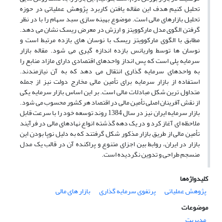
تحلیل کنیم هدف این مقاله یافتن کاربرد پژوهش عملیاتی در حوزه
تحلیل بازارهای مالی است. موضوع بهینه سازی سبد سهام را با در نظر
گرفتن الگوی مدل مارکوویتز و ارزش در معرض ریسک نشان می دهد.
مطابق با الگوی مارکوویتز ریسک با نوسان های بازده مرتبط است و
نوسان ها توسط واریانس بازده اندازه گیری می شود. مقاله بازار
سرمایه پلی است که پس انداز واحدهای اقتصادی دارای مازاد منابع را
به واحدهای سرمایه گذاری انتقال می دهد که به آن نیازمندند.
استفاده از بازار سرمایه برای تأمین مالی مخارج دولت نیز از جمله
متداول ترین شکل مبادلات مالی است. بر این اساس بازار سرمایه یکی
از نقش آفرینان اصلی تأمین مالی در اقتصاد هر کشور محسوب می شود.
بازار سرمایه ایران نیز در سال 1384 روند توسعه خود را با سرعت قابل
ملاحظه ای آغاز کرد و در یک دهه گذشته انواع نهادهای مالی در فرآیند
تأمین مالی از طریق بازار مذکور شکل گرفتند که به دلیل نوپا بودن این
بازار در ایران، روابط بین اجزای متنوع و پراکنده آن در قالب یک مدل
منسجم طراحی و تدوین نگردیده است.
کلیدواژه‌ها
پژوهش عملیاتی
پرتفوی سرمایه گذاری
بازار های مالی
موضوعات
مدیریت