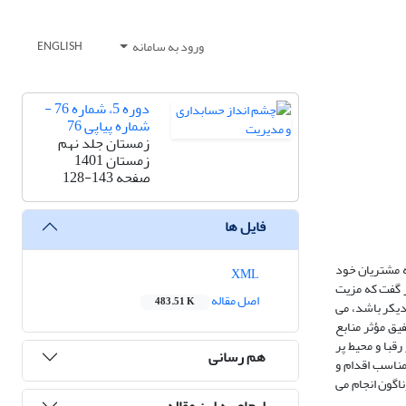
ورود به سامانه
ENGLISH
دوره 5، شماره 76 -
شماره پیاپی 76
زمستان جلد نهم
زمستان 1401
صفحه
128-143
فایل ها
به مشتریان خود
XML
ر گفت که مزیت
اصل مقاله
483.51 K
دیکر باشد، می
یق مؤثر منابع
قبا و محیط پر
هم رسانی
مناسب اقدام و
اگون انجام می
ارجاع به این مقاله