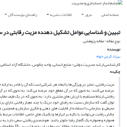
صفحه اصلی
مرور
اطلاعات نشریه
راهنمای نویسندگان
تبیین و شناسایی عوامل تشکیل دهنده مزیت رقابتی در سا
نوع مقاله : مقاله پژوهشی
نویسنده
بهزاد کرمی خواه
کارشناسی ارشد مدیریت دولتی- منابع انسانی، واحد چالوس، دانشگاه آزاد اسلامی، 
چکیده
مزیت رقابتی، تمایز در ویژگی ها یا ابعاد هر شرکتی است که آن را قادر به ارائ
عرضه می کنند؛ به نحوی که در آن مقطع خود عرضه می کند؛ به نحوی که در آن
رقابتی ارتباط مستقیم با ارزش های مشتری دارد؛ به نحوی که در یک طیف مقا
توان گفت که سازمان نسبت به رقبای خود دریک یا چند معیار رقابتی دارای برتر
محیطی و سازمانی با استفاده از قابلیت های ذهنی و فکری سازمان و همچنین چگ
چالش رقابت می توانند با تکیه بر ابزارها و تکنیک های خاص، اطلاعات مرتبط با
همواره و همواره یک گام از رقبا جلوتر باشد. هوشمندی رقابتی سعی دارد به ن
دهند. بر اساس تجزیه و تحلیل مقالات مربوط در این حوزه ( بررسی 18 مقاله فارسی و 41 مقاله انگلیسی) ، به 16 معیار مشترک دست یافتیم