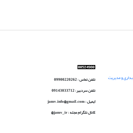
داری و مدیریت
تلفن تماس : 09900220262
تلفن سردبیر: 09143033712
ایمیل : jamv.info@gmail.com
کانال تلگرام مجله : jamv_ir@