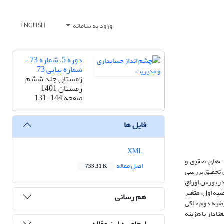
ورود به سامانه
ENGLISH
دوره 5، شماره 73 -
شماره پیاپی 73
زمستان جلد ششم
زمستان 1401
صفحه
131-144
فایل ها
XML
ت‌های تحقیق و
اصل مقاله
733.31 K
ین تحقیق بررسی
در بورس اوراق
آزمون فرضیه اول، متغیر
هم رسانی
ن نتایج فرضیه دوم حاکی
صد هستند که نشان دهنده رابطه معنادار با هزینه
ارجاع به این مقاله