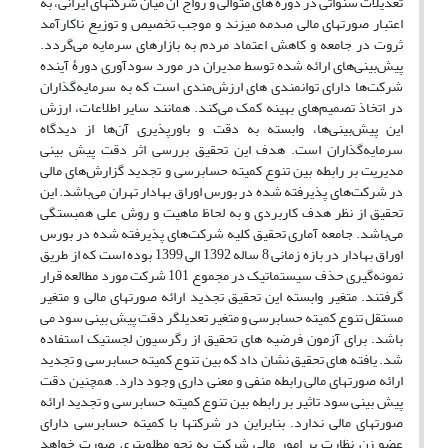
تعدیلات سنواتی در دوره های متوالی و رواج آن میان شرکتهای ایرانی، به
اعتبار صورتهای مالی صدمه میزند و موجب تخصیص و توزیع ناکارآمد
ثروت در جامعه و کاهش اعتماد مردم به بازارهای سرمایه می‌گردد.
پیش‌بینی‌های ارائه شده توسط مدیران در مورد سودآوری دورۀ آینده
شرکت‌ها دارای توانمندی های ارزش‌مندی است که به سرمایه‌گذاران
در اتخاذ تصمیم‌های بهینه کمک می‌کند. همانند سایر اطلاعات، ارزش
این پیش‌بینی‌ها، وابسته به دقت و باورپذیری آن‌ها از دیدگاه
سرمایه‌گذاران است. هدف این تحقیق بررسی اثر دقت پیش بینی
مدیریت بر رابطه بین تنوع کمیته حسابرسی و تجدید گزارش‌های مالی
در شرکت‌های پذیرفته شده در بورس اوراق بهادار تهران می‌باشد. این
تحقیق از نظر هدف کاربردی و به لحاظ ماهیت و روش علی همبستگی
می‌باشد. جامعه آماری تحقیق کلیه شرکت‌های پذیرفته شده در بورس
اوراق بهادار در بازه زمانی 8 ساله 1392 الی 1399 بوده است که از طریق
نمونه‌گیری حذف سیستماتیک در مجموع 101 شرکت مورد مطالعه قرار
گرفتند. متغیر وابسته این تحقیق تجدید ارائه صورتهای مالی و متغیر
مستقل تنوع کمیته حسابرسی و متغیر تعدیلگر دقت پیش بینی سود می
باشد. برای آزمون فرضیه های تحقیق از رگرسیون لجستیک استفاده
شد. یافته های تحقیق نشان داد که بین تنوع کمیته حسابرسی و تجدید
ارائه صورتهای مالی رابطه منفی و معنی داری وجود دارد. همچنین دقت
پیش بینی سود تاثیر بر رابطه بین تنوع کمیته حسابرسی و تجدید ارائه
صورتهای مالی ندارد. بنابراین در شرکتها با کمیته حسابرسی دارای
عضو زن نظارت بر امور مالی شرکت به نحو مطلوبتری صورت خواهد