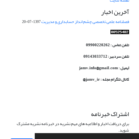
نقشه سایت
آخرین اخبار
فصلنامه علمی تخصصی چشم انداز حسابداری و مدیریت
1397-07-20
تلفن تماس : 09900220262
تلفن سردبیر: 09143033712
ایمیل : jamv.info@gmail.com
کانال تلگرام مجله : jamv_ir@
اشتراک خبرنامه
برای دریافت اخبار و اطلاعیه های مهم نشریه در خبرنامه نشریه مشترک
شوید.