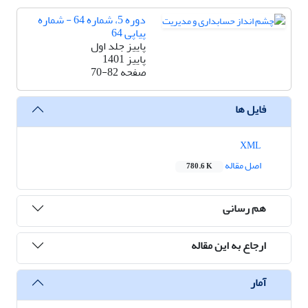
دوره 5، شماره 64 - شماره
پیاپی 64
پاییز جلد اول
پاییز 1401
صفحه
70-82
فایل ها
XML
اصل مقاله
780.6 K
هم رسانی
ارجاع به این مقاله
آمار