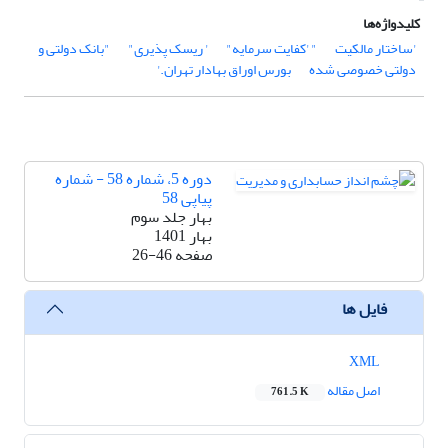
کلیدواژه‌ها
'ساختار مالکیت
" 'کفایت سرمایه"
' ریسک پذیری"
"بانک دولتی و
دولتی خصوصی شده
بورس اوراق بهادار تهران.'
دوره 5، شماره 58 - شماره
پیاپی 58
بهار جلد سوم
بهار 1401
صفحه
26-46
فایل ها
XML
اصل مقاله
761.5 K