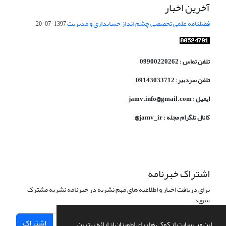
آخرین اخبار
فصلنامه علمی تخصصی چشم انداز حسابداری و مدیریت
1397-07-20
تلفن تماس : 09900220262
تلفن سردبیر: 09143033712
ایمیل : jamv.info@gmail.com
کانال تلگرام مجله : jamv_ir@
اشتراک خبرنامه
برای دریافت اخبار و اطلاعیه های مهم نشریه در خبرنامه نشریه مشترک
شوید.
اشتراک
این وب سایت از کوکی ها برای اطمینان از ارائه بهترین