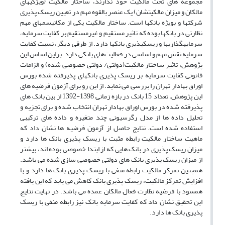
مجموعه های تحت مالکیت خود ندارند، ساختار مالکیت (ویژگیهای
مالکان و میزان مالکیتشان) یک عنصر بالقوه مهم در تعیین ریسک پذیری
شرکتها و بویژه بانکها است. ساختار مالکیت یکی از مکانیسمهای مهم
نظارتی در بانکها بوده که تاثیر مستقیم و غیرمستقیم بر کفایت سرمایه،
سرمایهگذاریها و ریسکپذیری بانکها دارد. از طرفی دیگر، نسبت کفایت
سرمایه نقش مهم و اساسی در فعالیت‌های بانکی دارد. براین اساس این
پژوهش، تاثیر ساختار مالکیت(دولتی/ دولتی خصوصی شده) و الزامات
قانونی کفایت سرمایه بر ریسک پذیری بانکهای پذیرفته شده بورس
اوراق بهادار تهران را بررسی می نماید. از این رو برای آزمون فرضیه های
این پژوهش، تعداد 15 بانک در بازه زمانی 1398-1392 از بین بانک های
پذیرفته شده در بورس اوراق بهادار تهران انتخاب شده و برای تجزیه و
تحلیل داده ها از مدل رگرسیونی چند متغیره و داده های ترکیبی
استفاده شده است. نتایج حاصل از آزمون فرضیه ها نشان داد که
ماهیت ساختار مالکیت رابطه مثبت با ریسک پذیری بانک ها دارد و
میزان ریسک پذیری در بانک هایی که از ابتدا خصوصی بوده اند، بیشتر
از میزان ریسک پذیری بانک های دولتی خصوصی سازی شده می باشد.
همچنین تمرکز مالکیت رابطه منفی با ریسک پذیری بانک ها دارد و با
افزایش تمرکز مالکیت، ریسک پذیری بانک کاهش می یابد که این یافته
همسود با فرضیه نظارت فعال مالکان عمده می باشد. در نهایت نتایج
این تحقیق نشان داد که کفایت سرمایه بانک نیز رابطه منفی با ریسک
پذیری بانک ها دارد.