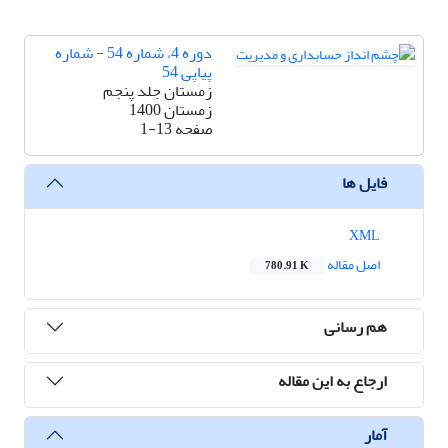
دوره 4، شماره 54 - شماره
پیاپی 54
زمستان جلد پنجم
زمستان 1400
صفحه
1-13
فایل ها
XML
اصل مقاله
780.91 K
هم رسانی
ارجاع به این مقاله
آمار