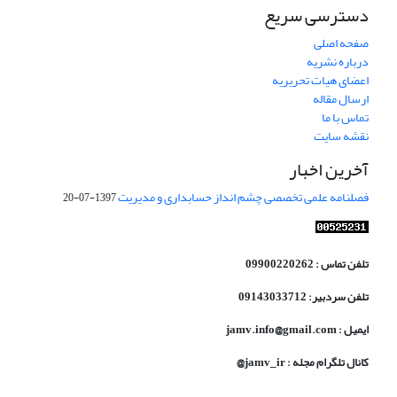
دسترسی سریع
صفحه اصلی
درباره نشریه
اعضای هیات تحریریه
ارسال مقاله
تماس با ما
نقشه سایت
آخرین اخبار
فصلنامه علمی تخصصی چشم انداز حسابداری و مدیریت
1397-07-20
تلفن تماس : 09900220262
تلفن سردبیر: 09143033712
ایمیل : jamv.info@gmail.com
کانال تلگرام مجله : jamv_ir@