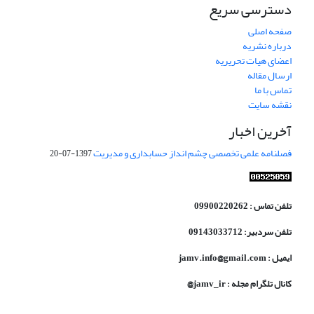
دسترسی سریع
صفحه اصلی
درباره نشریه
اعضای هیات تحریریه
ارسال مقاله
تماس با ما
نقشه سایت
آخرین اخبار
فصلنامه علمی تخصصی چشم انداز حسابداری و مدیریت
1397-07-20
تلفن تماس : 09900220262
تلفن سردبیر: 09143033712
ایمیل : jamv.info@gmail.com
کانال تلگرام مجله : jamv_ir@