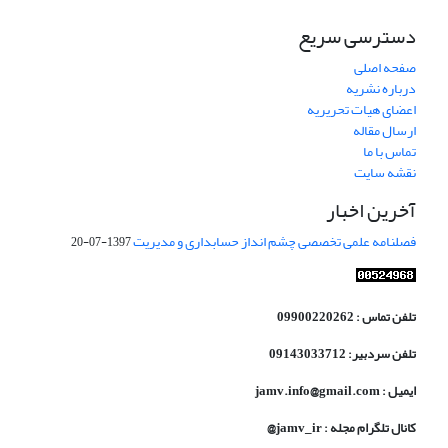
دسترسی سریع
صفحه اصلی
درباره نشریه
اعضای هیات تحریریه
ارسال مقاله
تماس با ما
نقشه سایت
آخرین اخبار
فصلنامه علمی تخصصی چشم انداز حسابداری و مدیریت
1397-07-20
تلفن تماس : 09900220262
تلفن سردبیر: 09143033712
ایمیل : jamv.info@gmail.com
کانال تلگرام مجله : jamv_ir@