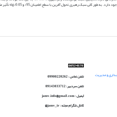
سبک رهبری تحول آفرین(متغیر وابسته)و کارآفرینی سازمان
داری و مدیریت
تلفن تماس : 09900220262
تلفن سردبیر: 09143033712
ایمیل : jamv.info@gmail.com
کانال تلگرام مجله : jamv_ir@