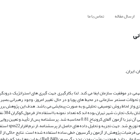
ارسال مقاله
تماس با ما
نی
، ایران.
همی در موفقیت سازمان ایفا می کند. لذا بکارگیری جهت گیری های استراتژیک درونگرا
تحولات مستمر سازمانی در محیط های پویا و در حال تغییر امروز، وجود رهبرانی بصیر، 
 و از لحاظ روش توصیفی – تحلیلی و به صورت پیمایشی می باشد. هدف این پژوهش بر
رهبری تحول آفرین بر کا
روایی سؤالات پرسشنامه توسط اساتید و متخصصان مورد تأیید قرار گرفت، پایایی آن نیز با آزمون آلفای کرونباخ 0.81 محاسبه شد. پرسشنامه پس
محقق در بین کارکنان بانک تجارت شهر تهران با
رسی فرضیات پژوهش از آزمون رگرسیون خطی ساده استفاده شده است. نتایج حاکی از آ
رهبری تحول آفرین با ضریب Beta=0.840 تاثیر مثبت و معناداری بر کارآفرینی سازمانی دارد.همچنین مثبت بودن 