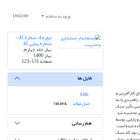
ورود به سامانه
ENGLISH
دوره 4، شماره 41 -
شماره پیاپی 41
بهار جلد چهارم
بهار 1400
صفحه
123-131
فایل ها
ی کارآفرینی و
XML
راهبردی یا به
اصل مقاله
748.89 K
رسی تأثیر سبک
رآفرینی سازمانی می باشد. جامعه آماری پژوهش، کارکنان بانک تجارت شهر تهران بوده اند که تعداد نمونه با استفاده از فرمول کوکران 384 نفر محاسبه شد.
 از تأیید و تعیین روایی و پایایی، توسط
هم رسانی
 روش نمونه گیری تصادفی ساده توزیع شد. جهت تجزیه و تحلیل داده های حاصل از پرسشنامه، از نرم افزارspss22 استفاده شده است.
ن بود که سبک
عدد رگرسیون(R=0.840) به این معنا بود که رابطه مستقیمی میان
ارجاع به این مقاله